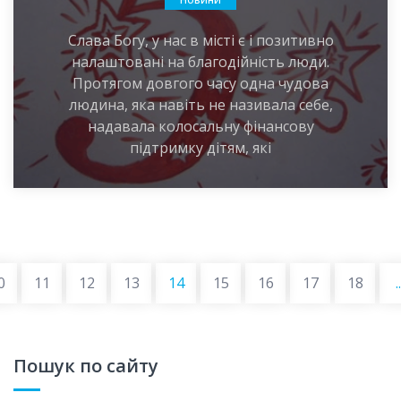
Слава Богу, у нас в місті є і позитивно
налаштовані на благодійність люди.
Протягом довгого часу одна чудова
людина, яка навіть не називала себе,
надавала колосальну фінансову
підтримку дітям, які
страницы
0
11
12
13
14
15
16
17
18
..
Пошук по сайту