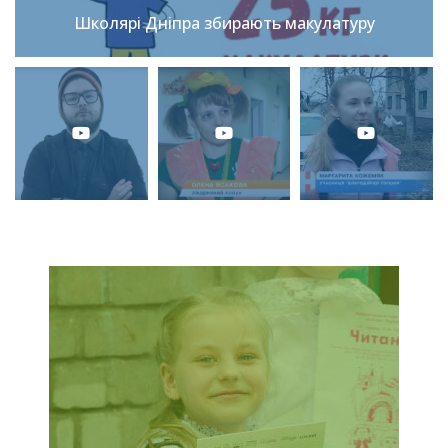
Школярі Дніпра збирають макулатуру