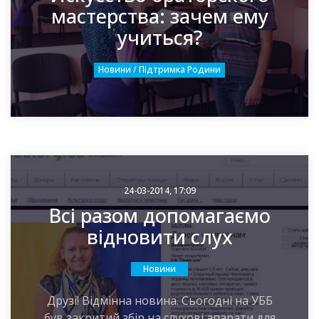
мастерства: зачем ему
учиться?
Новини / Підтримка Родини
24-03-2014, 17:09
Всі разом допомагаємо
відновити слух
Новини
Друзі! Відмінна новина. Сьогодні на УББ
був закритий збір на слухові апарати для