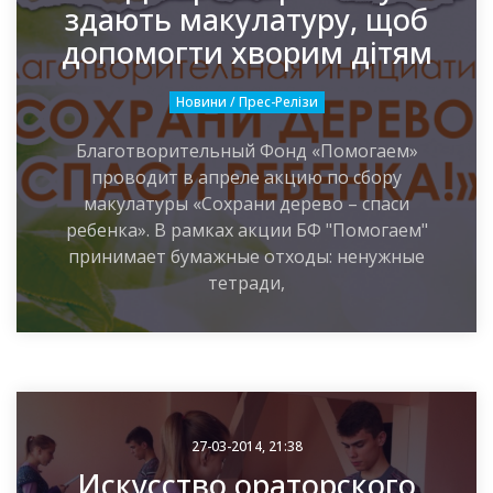
здають макулатуру, щоб
допомогти хворим дітям
Новини / Прес-Релізи
Благотворительный Фонд «Помогаем»
проводит в апреле акцию по сбору
макулатуры «Сохрани дерево – спаси
ребенка». В рамках акции БФ "Помогаем"
принимает бумажные отходы: ненужные
тетради,
27-03-2014, 21:38
Искусство ораторского