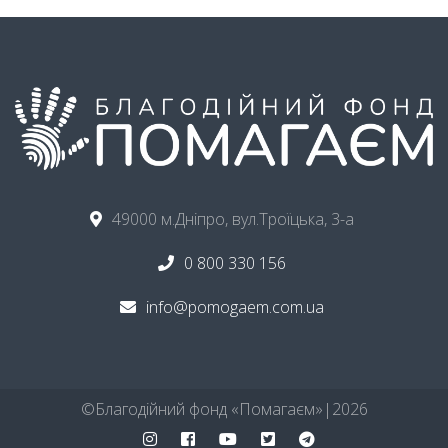
49000 м.Дніпро, вул.Троїцька, 3-а
0 800 330 156
info@pomogaem.com.ua
©ㅤБлагодійний фонд «Помагаєм»ㅤ|ㅤ
2026