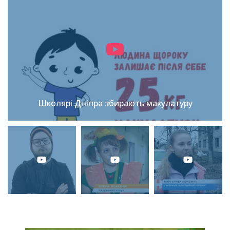
Школярі Дніпра збирають макулатуру