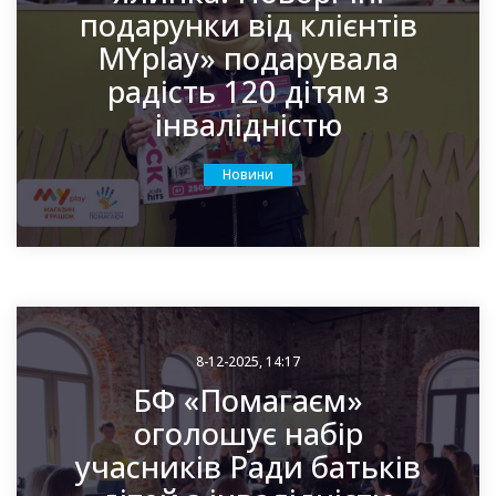
подарунки від клієнтів
MYplay» подарувала
радість 120 дітям з
інвалідністю
Новини
8-12-2025, 14:17
БФ «Помагаєм»
оголошує набір
учасників Ради батьків