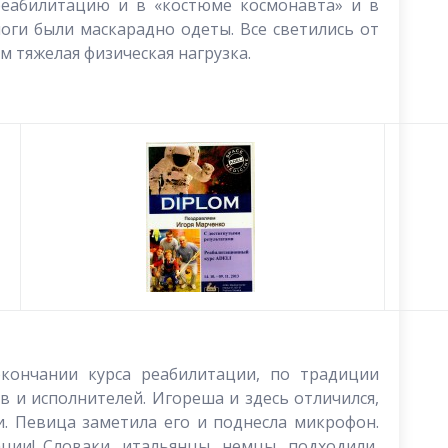
реабилитацию и в «костюме космонавта» и в
оги были маскарадно одеты. Все светились от
ем тяжелая физическая нагрузка.
кончании курса реабилитации, по традиции
 и исполнителей. Игореша и здесь отличился,
и. Певица заметила его и поднесла микрофон.
ции! Словаки, итальянцы, немцы, подходили,