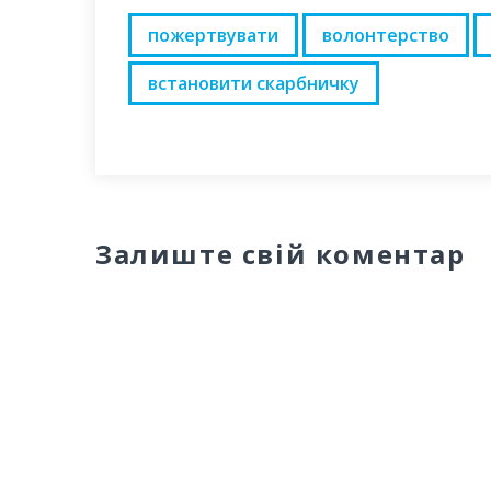
пожертвувати
волонтерство
встановити скарбничку
Залиште свій коментар