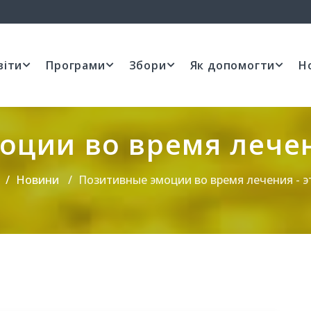
віти
Програми
Збори
Як допомогти
Н
ции во время лечен
Новини
Позитивные эмоции во время лечения - э