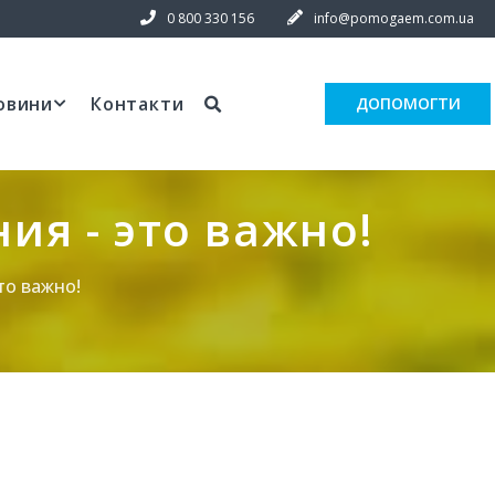
0 800 330 156
info@pomogaem.com.ua
овини
Контакти
ДОПОМОГТИ
ия - это важно!
то важно!