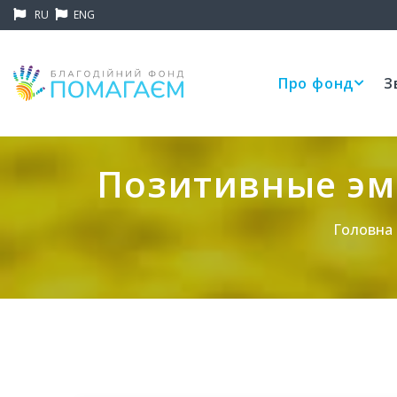
RU
ENG
Про фонд
З
Позитивные эмо
Головна