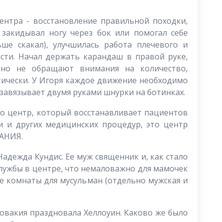
ентра - восстановление правильной походки,
закидывал ногу через бок или помогал себе
ьше скакал), улучшилась работа плечевого и
исти. Начал держать карандаш в правой руке,
чно не обращают внимания на количество,
тически. У Игоря каждое движение необходимо
 завязывает двумя руками шнурки на ботинках.
то центр, который восстанавливает пациентов
 и других медицинских процедур, это центр
АНИЯ.
адежда Кундис. Ее муж священник и, как стало
службы в центре, что немаловажно для мамочек
е комнаты для мусульман (отдельно мужская и
ловакия праздновала Хеллоуин. Каково же было