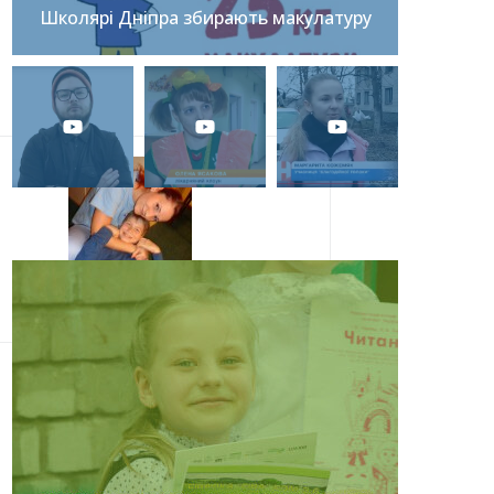
Школярі Дніпра збирають макулатуру