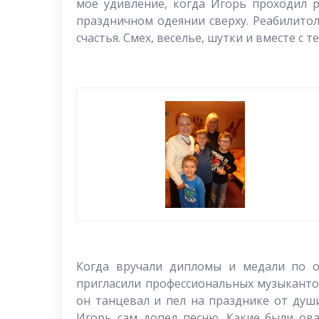
мое удивление, когда Игорь проходил 
праздничном одеянии сверху. Реабилитол
счастья. Смех, веселье, шутки и вместе с т
Когда вручали дипломы и медали по о
пригласили профессиональных музыкантов
он танцевал и пел на празднике от душ
Игорь сам допел песню. Какие были ова