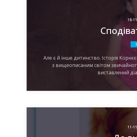
18-11
Сподіват
Але є й інше дитинство. Історія Корнєєв
з вищеописаним світом звичайног
виставлений діа
11-11