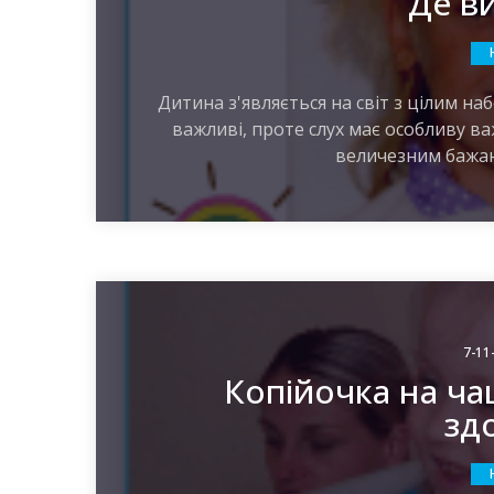
Де ви
Дитина з'являється на світ з цілим наб
важливі, проте слух має особливу важ
величезним бажан
7-11
Копійочка на ча
зд