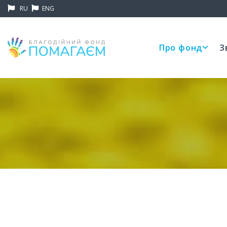
RU
ENG
Про фонд
З