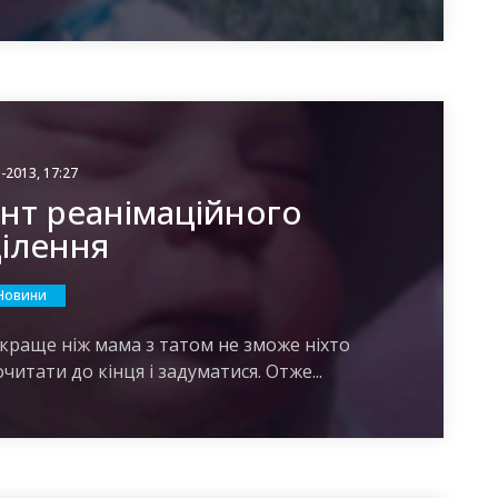
-2013, 17:27
єнт реанімаційного
ділення
Новини
а краще ніж мама з татом не зможе ніхто
итати до кінця і задуматися. Отже...