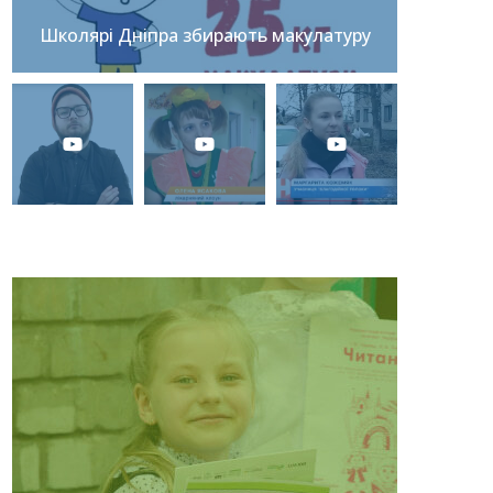
Школярі Дніпра збирають макулатуру