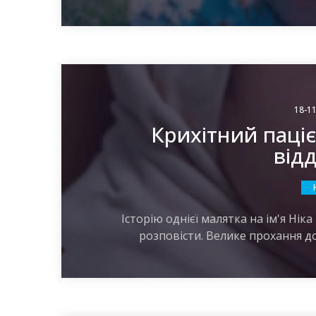
18-11
Крихітний паці
від
Історію однієї малятка на ім'я Нік
розповісти. Велике прохання доч