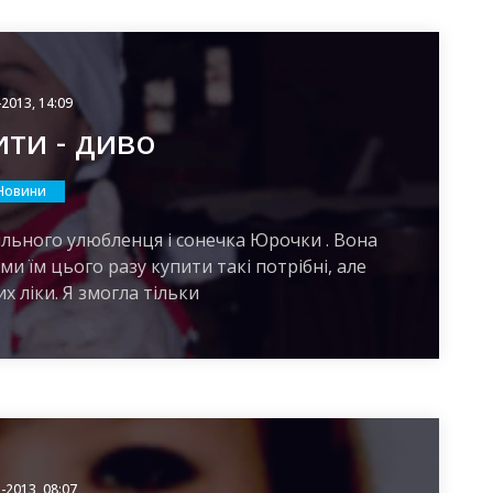
-2013, 14:09
ти - диво
Новини
льного улюбленця і сонечка Юрочки . Вона
и їм цього разу купити такі потрібні, але
х ліки. Я змогла тільки
-2013, 08:07