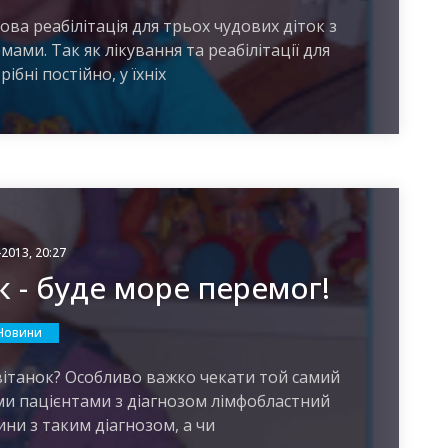
ова реабілітація для трьох чудових діток з
мами. Так як лікування та реабілітації для
ібні постійно, у їхніх
-2013, 20:27
к - буде море перемог!
Новини
світанок? Особливо важко чекати той самий
ми пацієнтами з діагнозом лімфобластний
ини з таким діагнозом, а чи