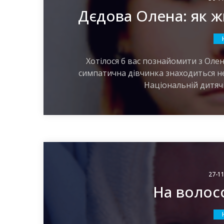
Дєдова Олена: як ж
Хотілося б вас познайомити з Олен
симпатична дівчинка знаходиться не в
Національній дитячі
27-11
На волосо