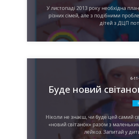
У листопаді 2013 року необхідна план
різних сімей, але з подібними пробле
дітей з ДЦП потр
6-11
Буде новий світано
Ніколи не знаєш, чи буде цей самий 
«новий світанок» разом з маленьки
лейкоз. Запитай у дит