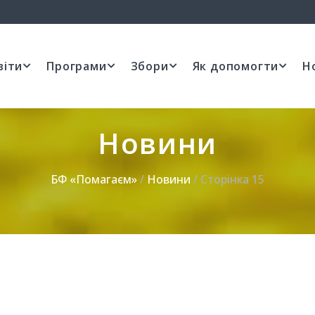
віти
Програми
Збори
Як допомогти
Н
Новини
БФ «Помагаєм»
/
Новини
/ Сторінка 15