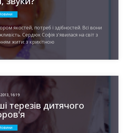
, звуки?
Новини
ором якостей, потреб і здібностей. Всі вони
ливість. Сердюк Софія з'явилася на світ з
ням жити: з крихітною
-2013, 16:19
ші терезів дитячого
оров'я
Новини