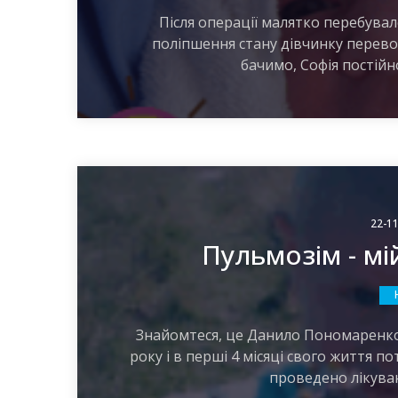
Після операції малятко перебувало 
поліпшення стану дівчинку перевод
бачимо, Софія постійн
22-11
Пульмозім - м
Знайомтеся, це Данило Пономаренко,
року і в перші 4 місяці свого життя по
проведено лікува