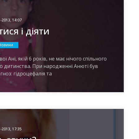
-2013, 14:07
ися і діяти
Новини
ої Ані, якій 6 років, не має нічого спільного
о дитинства. При народженні Анюті був
гноз: гідроцефалія та
-2013, 17:35