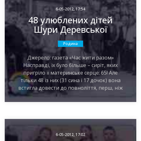
6-05-2012, 17:54
48 улюблених дітей
Шури Деревської
Родина
Джерело: газета «Час жити разом»
Насправді, їх було більше – сиріт, яких
пригріло її материнське серце: 65! Але
тільки 48 із них (31 сина і 17 дочок) вона
встигла довести до повноліття, перш, ніж
6-05-2012, 17:02