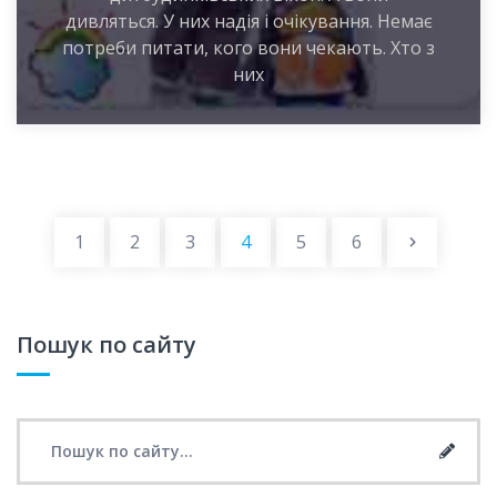
дивляться. У них надія і очікування. Немає
потреби питати, кого вони чекають. Хто з
них
страницы
1
2
3
4
5
6
след стр
Пошук по сайту
Search for:
Searc