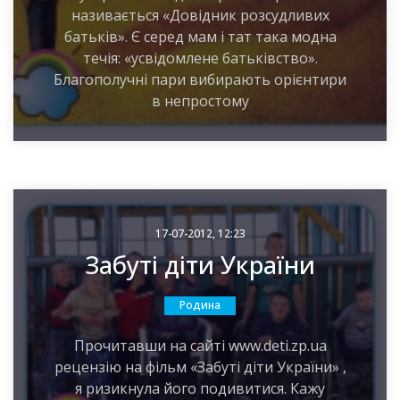
називається «Довідник розсудливих
батьків». Є серед мам і тат така модна
течія: «усвідомлене батьківство».
Благополучні пари вибирають орієнтири
в непростому
17-07-2012, 12:23
Забуті діти України
Родина
Прочитавши на сайті www.deti.zp.ua
рецензію на фільм «Забуті діти України» ,
я ризикнула його подивитися. Кажу