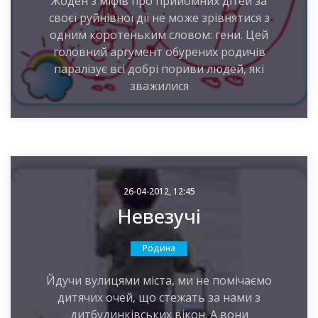
Жоден з міфів про прийомних дітей за
своєї руйнівної дії не може зрівнятися з
одним коротеньким словом: гени. Цей
головний аргумент обурених родичів
паралізує всі добрі пориви людей, які
зважилися
26-04-2012, 12:45
Невезучі
Родина
Йдучи вулицями міста, ми не помічаємо
дитячих очей, що стежать за нами з
дитбудинківських вікон. А вони