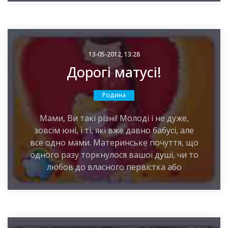
13-05-2012, 13:28
Дорогі матусі!
Родина
Мами, Ви такі різні! Молоді і не дуже,
зовсім юні, і ті, які вже давно бабусі, але
все одно мами. Материнське почуття, що
одного разу торкнулося вашої душі, чи то
любов до власного первістка або