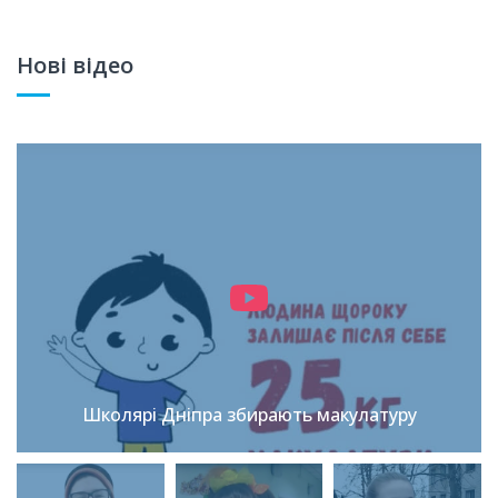
Нові відео
Школярі Дніпра збирають макулатуру