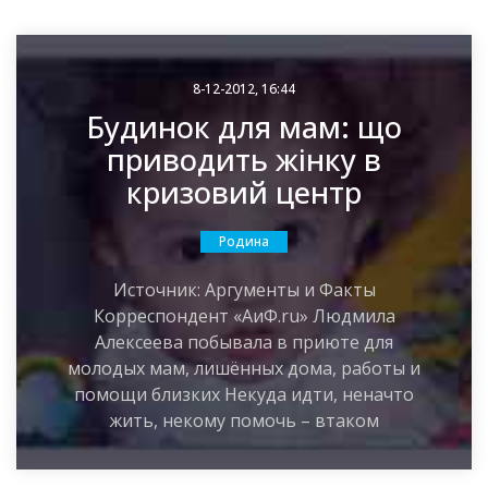
8-12-2012, 16:44
Будинок для мам: що
приводить жінку в
кризовий центр
Родина
Источник: Аргументы и Факты
Корреспондент «АиФ.ru» Людмила
Алексеева побывала в приюте для
молодых мам, лишённых дома, работы и
помощи близких Некуда идти, неначто
жить, некому помочь – втаком