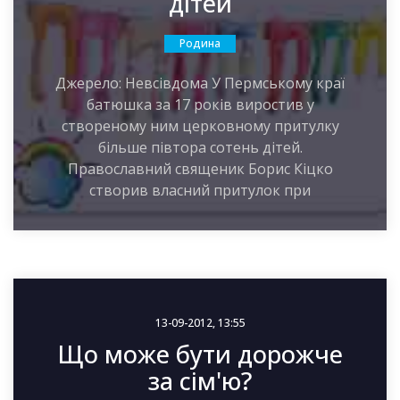
дітей
Родина
Джерело: Невсівдома У Пермському краї
батюшка за 17 років виростив у
створеному ним церковному притулку
більше півтора сотень дітей.
Православний священик Борис Кіцко
створив власний притулок при
13-09-2012, 13:55
Що може бути дорожче
за сім'ю?