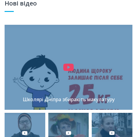
Нові відео
Школярі Дніпра збирають макулатуру