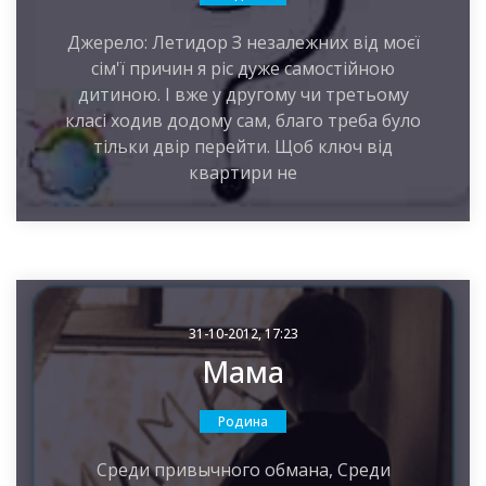
Джерело: Летидор З незалежних від моєї
сім'ї причин я ріс дуже самостійною
дитиною. І вже у другому чи третьому
класі ходив додому сам, благо треба було
тільки двір перейти. Щоб ключ від
квартири не
31-10-2012, 17:23
Мама
Родина
Среди привычного обмана, Среди