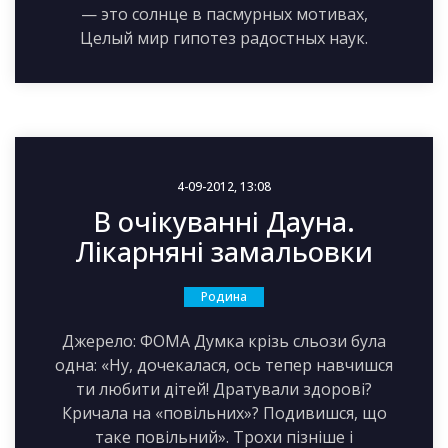
— это солнце в пасмурных мотивах,
Целый мир гипотез радостных наук.
4-09-2012, 13:08
В очікуванні Дауна.
Лікарняні замальовки
Родина
Джерело: ФОМА Думка крізь сльози була
одна: «Ну, дочекалася, ось тепер навчишся
ти любити дітей! Дратували здорові?
Кричала на «повільних»? Подивишся, що
таке повільний». Трохи пізніше і