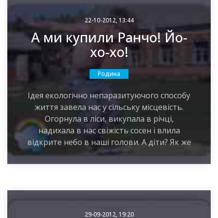
22-10-2012, 13:44
А ми купили Ранчо! Йо-
хо-хо!
Родина
Ідея екологічно непаразитуючого способу
життя завела нас у сільську місцевість.
Огорнула в ліси, викупала в річці,
надихала в нас свіжість сосен і влила
відкрите небо в наші голови. А діти? Як же
29-09-2012, 19:20