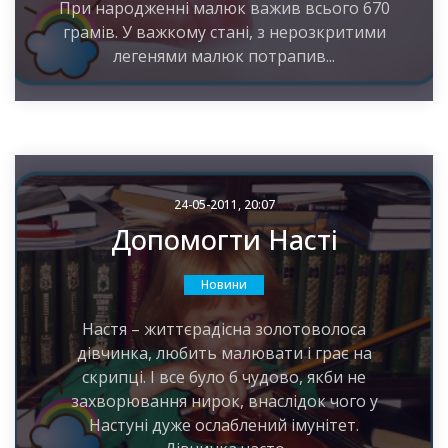
При народженні малюк важив всього 670
грамів. У важкому стані, з нерозкритими
легенями малюк потрапив...
24-05-2011, 20:07
Допомогти Насті
Новини
Настя – життєрадісна золотоволоса
дівчинка, любить малювати і грає на
скрипці. І все було б чудово, якби не
захворювання нирок, внаслідок чого у
Настуні дуже ослаблений імунітет.