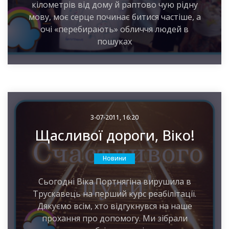
кілометрів від дому й раптово чую рідну
мову, моє серце починає битися частіше, а
очі «перебирають» обличчя людей в
пошуках
3-07-2011, 16:20
Щасливої дороги, Віко!
Новини
Сьогодні Віка Портнягіна вирушила в
Трускавець на перший курс реабілітації.
Дякуємо всім, хто відгукнувся на наше
прохання про допомогу. Ми зібрали