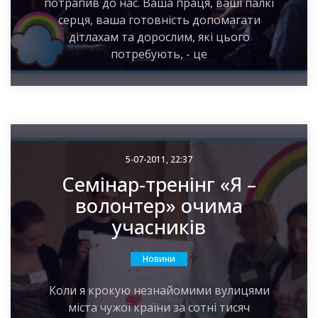
потрапив до нас. Ваша праця, ваші палкі
серця, ваша готовність допомагати
дітлахам та дорослим, які цього
потребують, - це
5-07-2011, 22:37
Семінар-тренінг «Я –
волонтер» очима
учасників
Новини
Коли я крокую незнайомими вулицями
міста чужої країни за сотні тисяч