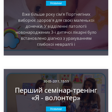
Новини
Вже більше року сім'я Портнягіних
виборює здоров'я для своєї маленької
донечки. У відділенні патології
новонароджених 3-ї дитячої лікарні було
встановлено діагноз з урахуванням
глибокої невралгії і
30-05-2011, 15:59
Перший семінар-тренінг
«Я - волонтер»
Новини