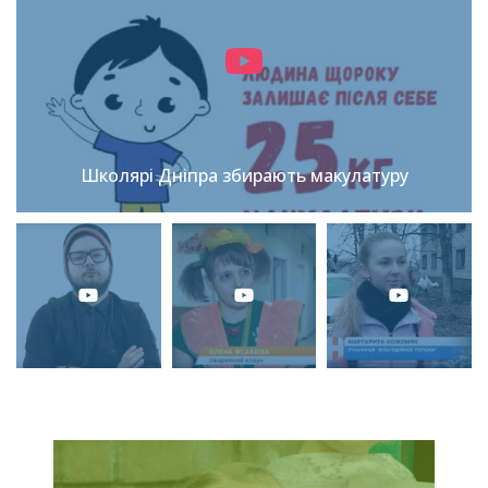
Школярі Дніпра збирають макулатуру