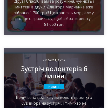
Друзі! Спасибі вам за розуміння, чуйність і
миттєві відгуки. Для Ігоря Марченка вже
зібрано 1 700 грн!!! Це крапля в морі, але у
нас ще є трохи часу, щоб зібрати решту -
81 660 грн.
7-07-2011, 17:52
Зустріч волонтерів 6
липня
Новини
Величезна подяка усім волонтерам, хто
був вчора на зустрічі, і тим, хто не