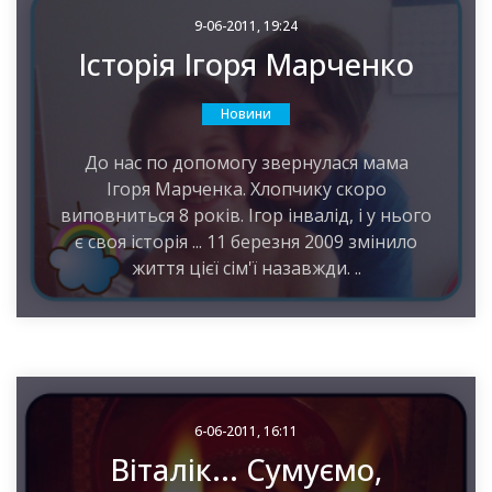
9-06-2011, 19:24
Історія Ігоря Марченко
Новини
До нас по допомогу звернулася мама
Ігоря Марченка. Хлопчику скоро
виповниться 8 років. Ігор інвалід, і у нього
є своя історія ... 11 березня 2009 змінило
життя цієї сім'ї назавжди. ..
6-06-2011, 16:11
Віталік... Сумуємо,