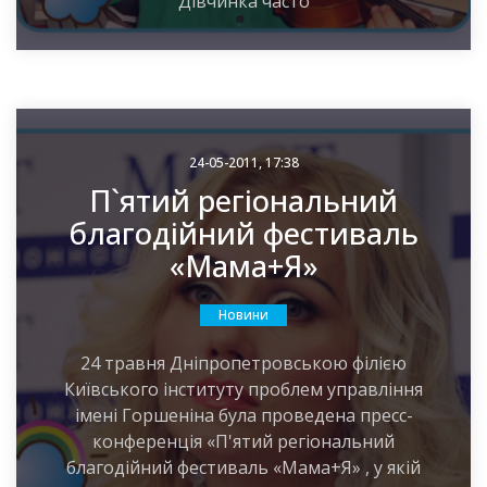
Дівчинка часто
24-05-2011, 17:38
П`ятий регіональний
благодійний фестиваль
«Мама+Я»
Новини
24 травня Дніпропетровською філією
Київського інституту проблем управління
імені Горшеніна була проведена пресс-
конференція «П'ятий регіональний
благодійний фестиваль «Мама+Я» , у якій