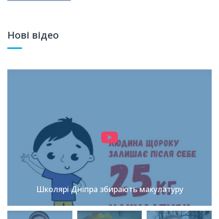
Нові відео
Школярі Дніпра збирають макулатуру