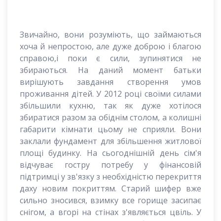
Звичайно, вони розуміють, що займаються
хоча й непростою, але дуже доброю і благою
справою,і поки є сили, зупинятися не
збираються. На даний момент батьки
вирішують завдання створення умов
проживання дітей. У 2012 році своїми силами
збільшили кухню, так як дуже хотілося
збиратися разом за обіднім столом, а колишні
габарити кімнати цьому не сприяли. Вони
заклали фундамент для збільшення житлової
площі будинку. На сьогоднішній день сім'я
відчуває гостру потребу у фінансовій
підтримці у зв'язку з необхідністю перекриття
даху новим покриттям. Старий шифер вже
сильно зносився, взимку все горище засипає
снігом, а вгорі на стінах з'являється цвіль. У