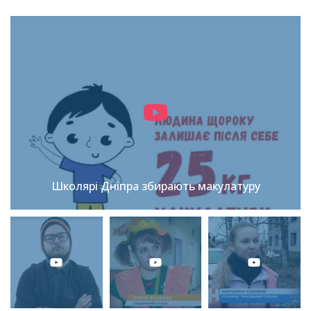
Школярі Дніпра збирають макулатуру