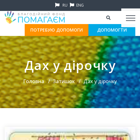
RU
ENG
ПОТРЕБУЮ ДОПОМОГИ
ДОПОМОГТИ
Дах у дірочку
Головна
Затишок
Дах у дірочку