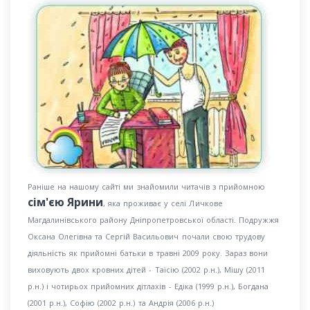
Раніше на нашому сайті ми знайомили читачів з прийомною
сім'єю Ярини
, яка проживає у селі Личкове
Магдалинівського району Дніпропетровської області. Подружжя
Оксана Олегівна та Сергій Васильович почали свою трудову
діяльність як прийомні батьки в травні 2009 року. Зараз вони
виховують двох кровних дітей - Таїсію (2002 р.н.), Мішу (2011
р.н.) і чотирьох прийомних дітлахів - Едіка (1999 р.н.), Богдана
(2001 р.н.), Софію (2002 р.н.) та Андрія (2006 р.н.)