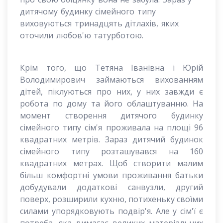
дитячому будинку сімейного типу
виховуються тринадцять дітлахів, яких
оточили любов'ю
та
турботою.
Крім того, що Тетяна Іванівна і Юрій
Володимирович займаються вихованням
дітей, піклуються про них, у них завжди є
робота по дому та його облаштуванню. На
момент створення дитячого будинку
сімейного типу сім'я проживала на площі 96
квадратних метрів. Зараз дитячий будинок
сімейного типу розташувався на 160
квадратних метрах. Щоб створити малим
більш комфортні умови проживання батьки
добудували додаткові санвузли, другий
поверх, розширили кухню, потихеньку своїми
силами упорядковують подвір'я. Але у сім'ї є
потреба, яка вимагає великих матеріальних