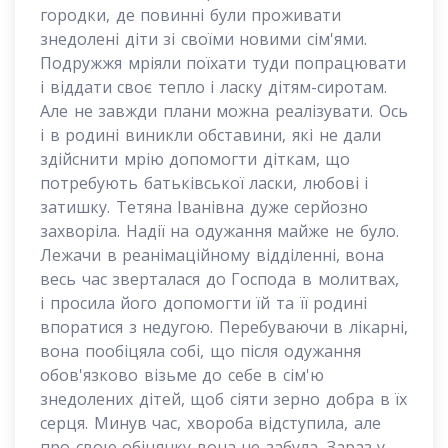
городки, де повинні були проживати
знедолені діти зі своїми новими сім'ями.
Подружжя мріяли поїхати туди попрацювати
і віддати своє тепло і ласку дітям-сиротам.
Але не завжди плани можна реалізувати. Ось
і в родині виникли обставини, які не дали
здійснити мрію допомогти діткам,
що
потребують батьківської ласки, любові і
затишку. Тетяна Іванівна дуже серйозно
захворіла. Надії на одужання майже не було.
Лежачи в реанімаційному відділенні, вона
весь час зверталася до Господа в молитвах,
і просила його допомогти їй та її родині
впоратися з недугою. Перебуваючи в лікарні,
вона пообіцяла собі, що після одужання
обов'язково візьме до себе в сім'ю
знедолених дітей, щоб сіяти зерно добра в їх
серця. Минув час, хвороба відступила, але
про свою обіцянку вона не забула. Зараз у