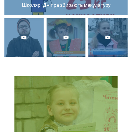
Школярі Дніпра збирають макулатуру