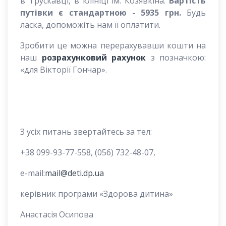
в Трускавці, в клініці ім. Козявкіна.
Вартість
путівки
є
стандартн
ою
-
5935 грн.
Будь
ласка, допоможіть нам її оплатити.
Зробити це можна перерахувавши кошти на
наш
розрахунковий рахунок
з позначкою:
«для Вікторії Гончар».
З усіх питань звертайтесь за тел:
+38 099-93-77-558, (056) 732-48-07,
e-mail:
mail@deti.dp.ua
керівник програми «Здорова дитина»
Анастасія Осипова