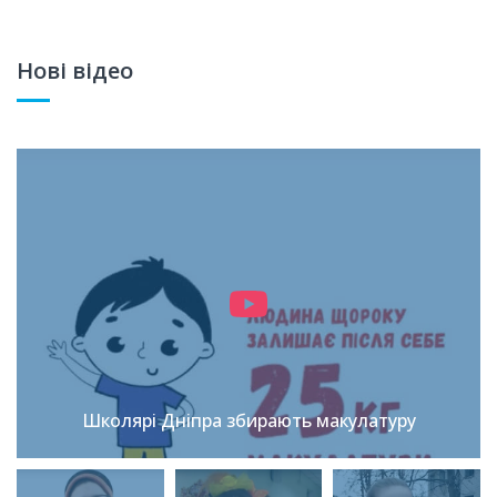
Нові відео
Школярі Дніпра збирають макулатуру