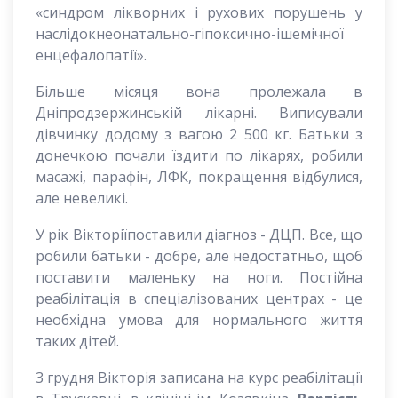
«синдром лікворних і рухових порушень у
наслідокнеонатально-гіпоксично-ішемічної
енцефалопатії».
Більше місяця вона пролежала в
Дніпродзержинській лікарні. Виписували
дівчинку додому з вагою 2 500 кг. Батьки з
донечкою почали їздити по лікарях, робили
масажі, парафін, ЛФК, покращення відбулися,
але невеликі.
У рік Вікторіїпоставили діагноз - ДЦП. Все, що
робили батьки - добре, але недостатньо, щоб
поставити маленьку на ноги. Постійна
реабілітація в спеціалізованих центрах - це
необхідна умова для нормального життя
таких дітей.
3 грудня Вікторія записана на курс реабілітації