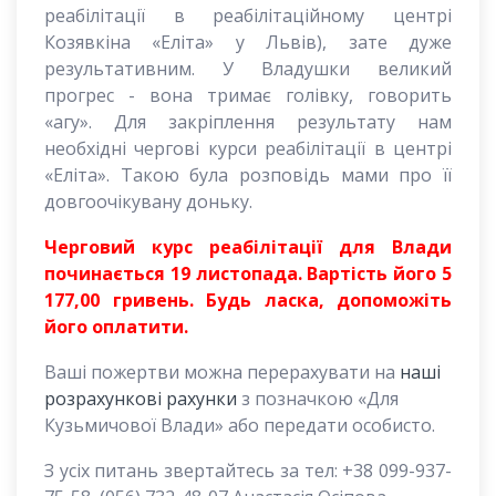
реабілітації в реабілітаційному центрі
Козявкіна «Еліта» у Львів), зате дуже
результативним. У Владушки великий
прогрес - вона тримає голівку, говорить
«агу». Для закріплення результату нам
необхідні чергові курси реабілітації в центрі
«Еліта». Такою була розповідь мами про її
довгоочікувану доньку.
Черговий курс реабілітації для Влади
починається 19 листопада. Вартість його 5
177,00 гривень. Будь ласка, допоможіть
його оплатити.
Ваші пожертви можна перерахувати на
наші
розрахункові рахунки
з позначкою «Для
Кузьмичової Влади» або передати особисто.
З усіх питань звертайтесь за тел: +38 099-937-