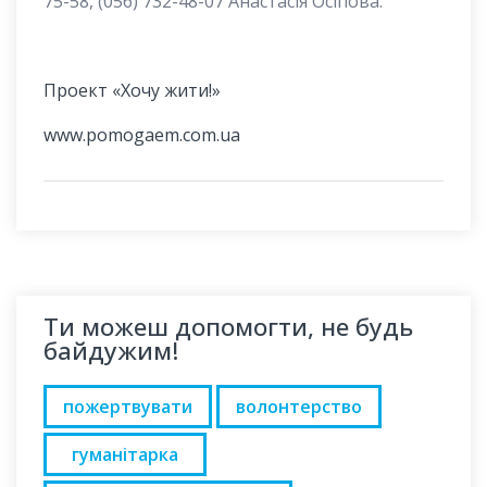
75-58, (056) 732-48-07 Анастасія Осіпова.
Проект «Хочу жити!»
www.pomogaem.com.ua
Ти можеш допомогти, не будь
байдужим!
пожертвувати
волонтерство
гуманітарка