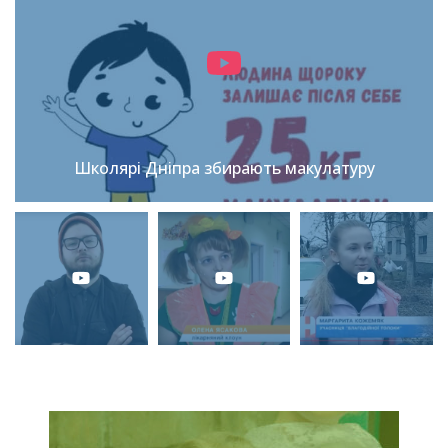
Школярі Дніпра збирають макулатуру