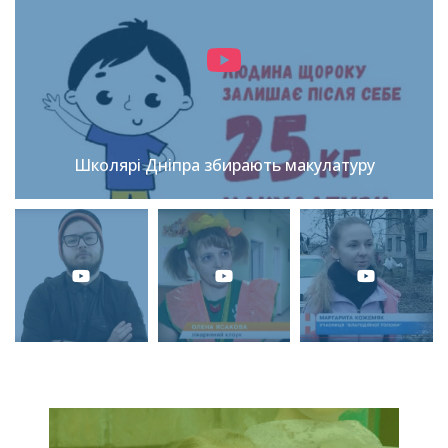
Школярі Дніпра збирають макулатуру