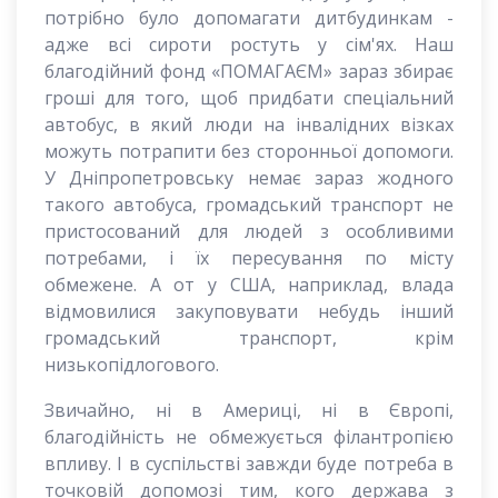
потрібно було допомагати дитбудинкам -
адже всі сироти ростуть у сім'ях. Наш
благодійний фонд
«ПОМАГАЄМ»
зараз збирає
гроші для того, щоб придбати спеціальний
автобус, в який люди на інвалідних візках
можуть потрапити без сторонньої допомоги.
У Дніпропетровську немає зараз жодного
такого автобуса, громадський транспорт не
пристосований для людей з особливими
потребами, і їх пересування по місту
обмежене. А от у США, наприклад, влада
відмовилися закуповувати небудь інший
громадський транспорт, крім
низькопідлогового.
Звичайно, ні в Америці, ні в Європі,
благодійність не обмежується філантропією
впливу. І в суспільстві завжди буде потреба в
точковій допомозі тим, кого держава з