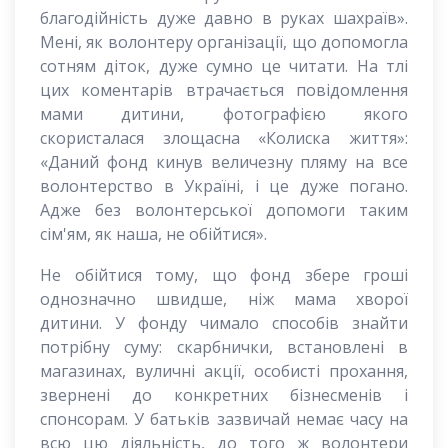
благодійність дуже давно в руках шахраїв».
Мені, як волонтеру організації, що допомогла
сотням діток, дуже сумно це читати. На тлі
цих коментарів втрачається повідомлення
мами дитини, фотографією якого
скористалася злощасна «Колиска життя»:
«Даний фонд кинув величезну пляму на все
волонтерство в Україні, і це дуже погано.
Адже без волонтерської допомоги таким
сім'ям, як наша, не обійтися».
Не обійтися тому, що фонд збере гроші
однозначно швидше, ніж мама хворої
дитини. У фонду чимало способів знайти
потрібну суму: скарбнички, встановлені в
магазинах, вуличні акції, особисті прохання,
звернені до конкретних бізнесменів і
спонсорам. У батьків зазвичай немає часу на
всю цю діяльність, до того ж волонтери