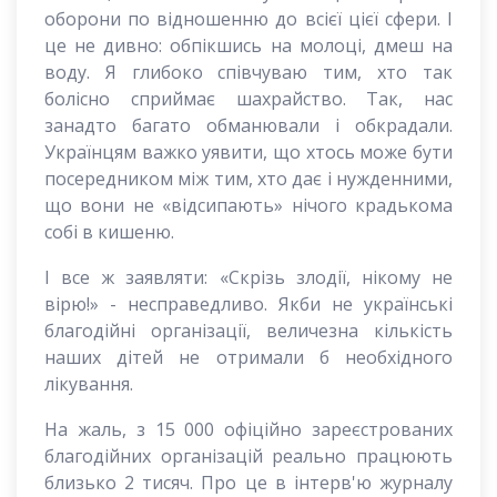
оборони по відношенню до всієї цієї сфери. І
це не дивно: обпікшись на молоці, дмеш на
воду. Я глибоко співчуваю тим, хто так
болісно сприймає шахрайство. Так, нас
занадто багато обманювали і обкрадали.
Українцям важко уявити, що хтось може бути
посередником між тим, хто дає і нужденними,
що вони не «відсипають» нічого крадькома
собі в кишеню.
І все ж заявляти: «Скрізь злодії, нікому не
вірю!» - несправедливо. Якби не українські
благодійні організації, величезна кількість
наших дітей не отримали б необхідного
лікування.
На жаль, з 15 000 офіційно зареєстрованих
благодійних організацій реально працюють
близько 2 тисяч. Про це в інтерв'ю журналу