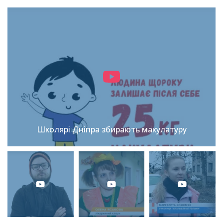
Школярі Дніпра збирають макулатуру