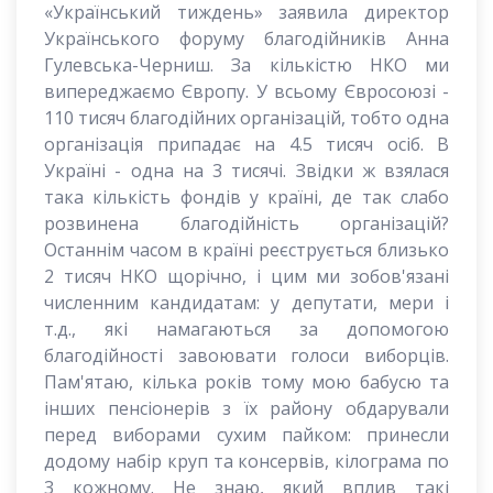
«Український тиждень» заявила директор
Українського форуму благодійників Анна
Гулевська-Черниш. За кількістю НКО ми
випереджаємо Європу. У всьому Євросоюзі -
110 тисяч благодійних організацій, тобто одна
організація припадає на 4.5 тисяч осіб. В
Україні - одна на 3 тисячі. Звідки ж взялася
така кількість фондів у країні, де так слабо
розвинена благодійність організацій?
Останнім часом в країні реєструється близько
2 тисяч НКО щорічно, і цим ми зобов'язані
численним кандидатам: у депутати, мери і
т.д., які намагаються за допомогою
благодійності завоювати голоси виборців.
Пам'ятаю, кілька років тому мою бабусю та
інших пенсіонерів з їх району обдарували
перед виборами сухим пайком: принесли
додому набір круп та консервів, кілограма по
3 кожному. Не знаю, який вплив такі