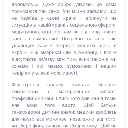
допомогу...» Дуже добре уявляю, бо сама
посміхаюся так само. Ми міцно засвоїли, що
не хазяїва у своїй країні і вплинути на
ситуацію в нашій країні з соціальною сферою,
медициною, освітою нам не під силу, нічого
навіть і намагатися. Потрібно визнати: так,
українцям важче всерйоз змінити щось в
Україні, ніж американцям в Америці. І все ж
відсутність зв'язку між тим, яких законів ми
хочемо і які маємо, зумовлено і нашим
невір'ям у власні можливості.
Філантропія впливу вимагає більших
тимчасових і матеріальних витрат,
професійних знань і пильного вивчення теми.
Але воно того варто. Щоб батьки
тяжкохворої дитини знали: медики зроблять
для нього все можливе, незалежно від того,
чи збере фонд вчасно необхідну суму. Щоб не