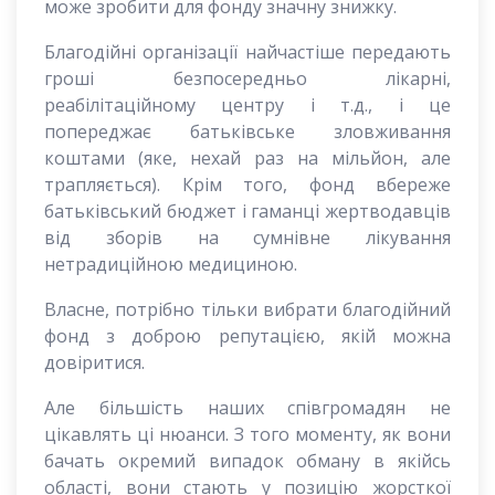
може зробити для фонду значну знижку.
Благодійні організації найчастіше передають
гроші безпосередньо лікарні,
реабілітаційному центру і т.д., і це
попереджає батьківське зловживання
коштами (яке, нехай раз на мільйон, але
трапляється). Крім того, фонд вбереже
батьківський бюджет і гаманці жертводавців
від зборів на сумнівне лікування
нетрадиційною медициною.
Власне, потрібно тільки вибрати благодійний
фонд з доброю репутацією, якій можна
довіритися.
Але більшість наших співгромадян не
цікавлять ці нюанси. З того моменту, як вони
бачать окремий випадок обману в якійсь
області, вони стають у позицію жорсткої