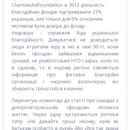
CharitiesAidFoundation в 2012 діяльність
благодійних фондів підтримували 21%
українців, але тільки для 6% основним
мотивом була довіра до фонду.
Недовіра - справжня біда української
благодійності. Дивуватися не доводиться:
люди втратили віру в неї в лихі 90-ті, коли
безліч «фондів» займалися відмиванням
грошей, не реабілітовані НГО і зараз, коли то
в одному, то в іншому регіоні з'являється
інформація про фіктивні благодійні
організації і «чорних» волонтерах, які
збирають гроші собі в кишеню.
Перечитую коментарі до статті про скандал з
дніпропетровським «фондом» «Колиска
життя». Через одну зустрічаються репліки
типу: «Не давайте гроші нікому, крім як
батькам особисто в руки!» Або «Вся так звана