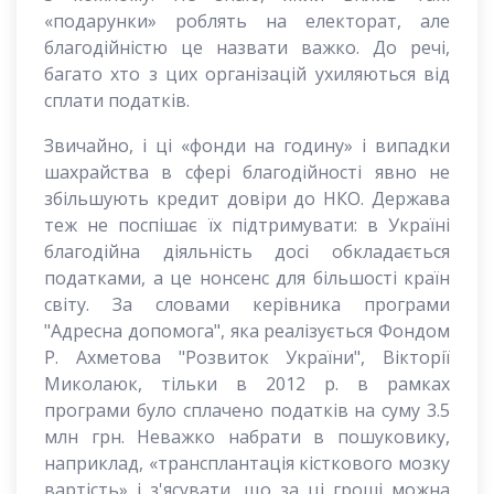
«подарунки» роблять на електорат, але
благодійністю це назвати важко. До речі,
багато хто з цих організацій ухиляються від
сплати податків.
Звичайно, і ці «фонди на годину» і випадки
шахрайства в сфері благодійності явно не
збільшують кредит довіри до НКО. Держава
теж не поспішає їх підтримувати: в Україні
благодійна діяльність досі обкладається
податками, а це нонсенс для більшості країн
світу. За словами керівника програми
"Адресна допомога", яка реалізується Фондом
Р. Ахметова "Розвиток України", Вікторії
Миколаюк, тільки в 2012 р. в рамках
програми було сплачено податків на суму 3.5
млн грн. Неважко набрати в пошуковику,
наприклад, «трансплантація кісткового мозку
вартість» і з'ясувати, що за ці гроші можна