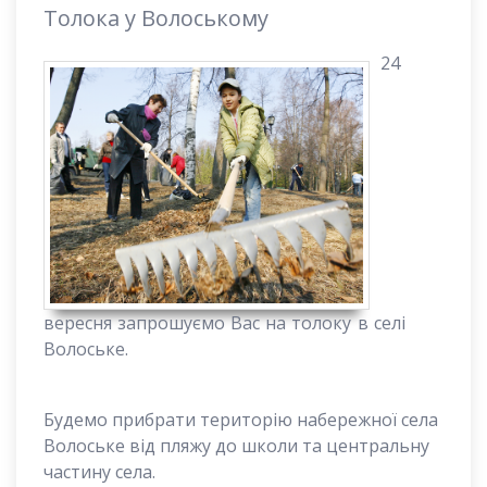
Толока у Волоському
24
вересня запрошуємо Вас на толоку
в
селі
Волоське.
Будемо прибрати територію набережної села
Волоське від пляжу до школи та центральну
частину села.