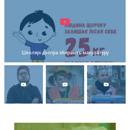
Школярі Дніпра збирають макулатуру