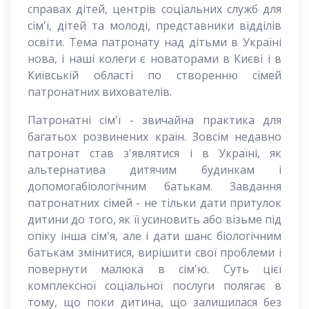
справах дітей, центрів соціальних служб для
сім'ї, дітей та молоді, представники відділів
освіти. Тема патронату над дітьми в Україні
нова, і наші колеги є новаторами в Києві і в
Київській області по створенню сімей
патронатних вихователів.
Патронатні сім'ї - звичайна практика для
багатьох розвинених країн. Зовсім недавно
патронат став з'являтися і в Україні, як
альтернатива дитячим будинкам і
допомогабіологічним батькам. Завдання
патронатних сімей - не тільки дати притулок
дитини до того, як її усиновить або візьме під
опіку інша сім'я, але і дати шанс біологічним
батькам змінитися, вирішити свої проблеми і
повернути малюка в сім'ю. Суть цієї
комплексної соціальної послуги полягає в
тому, що поки дитина, що залишилася без