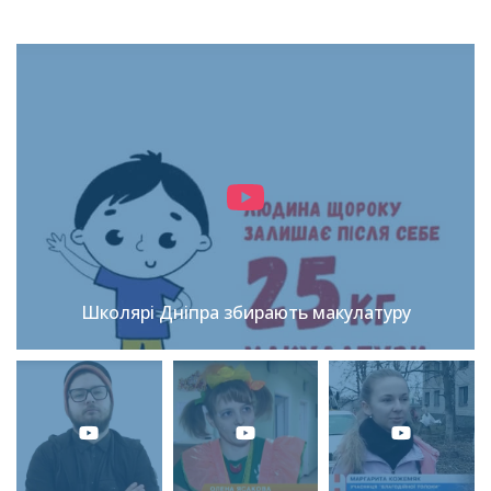
Школярі Дніпра збирають макулатуру