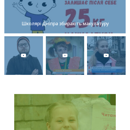
Школярі Дніпра збирають макулатуру