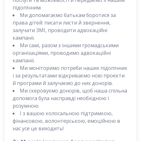
послуги та можливості й передаємо її нашим
підопічним.
Ми допомагаємо батькам боротися за
права дітей: писати листи й звернення,
залучати ЗМІ, проводити адвокаційні
кампанії.
Ми самі, разом з іншими громадськими
організаціями, проводимо адвокаційні
кампанії.
Ми моніторимо потреби наших підопічних
і за результатами відкриваємо нові проекти
й програми й залучаємо до них донорів.
Ми скеровуємо донорів, щоб наша спільна
допомога була насправді необхідною і
розумною.
І з вашою колосальною підтримкою,
фінансовою, волонтерською, емоційною в
нас усе це виходить!