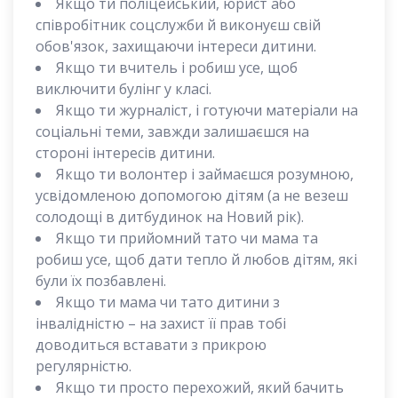
Якщо ти поліцейський, юрист або
співробітник соцслужби й виконуєш свій
обов'язок, захищаючи інтереси дитини.
Якщо ти вчитель і робиш усе, щоб
виключити булінг у класі.
Якщо ти журналіст, і готуючи матеріали на
соціальні теми, завжди залишаєшся на
стороні інтересів дитини.
Якщо ти волонтер і займаєшся розумною,
усвідомленою допомогою дітям (а не везеш
солодощі в дитбудинок на Новий рік).
Якщо ти прийомний тато чи мама та
робиш усе, щоб дати тепло й любов дітям, які
були їх позбавлені.
Якщо ти мама чи тато дитини з
інвалідністю – на захист її прав тобі
доводиться вставати з прикрою
регулярністю.
Якщо ти просто перехожий, який бачить