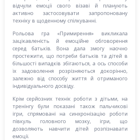
відчули емоції свого візаві й планують
активно застосовувати запропоновану
техніку в щоденному спілкуванні.
Рольова гра «Примирення» викликала
зацікавленість й емоційне обговорення
серед батьків. Вона дала змогу наочно
простежити, що потреби батьків та дітей в
більшості випадків збігаються, а ось способи
їх задоволення розрізняються докорінно,
залежно від способу життя й отриманого
індивідуального досвіду.
Крім серйозних технік роботи з дітьми, на
тренінгу були показані також пальчикові
ігри, спрямовані на синхронізацію роботи
півкуль головного мозку, ігри, що
дозволяють навчити дітей розпізнавати
емоції.