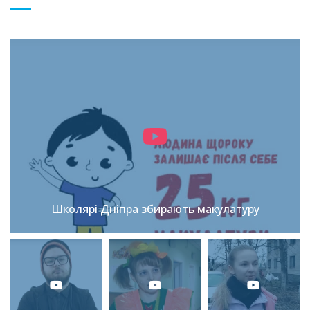
Школярі Дніпра збирають макулатуру