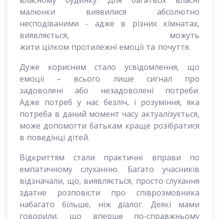
власному будинку. Для багатьох власні
малюнки виявилися абсолютно
несподіваними - адже в різних кімнатах,
виявляється, можуть
жити цілком протилежні емоції та почуття.
Дуже корисним стало усвідомлення, що
емоції – всього лише сигнал про
задоволені або незадоволені потреби.
Адже потреб у нас безліч, і розуміння, яка
потреба в даний момент часу актуалізується,
може допомогти батькам краще розібратися
в поведінці дітей.
Відкриттям стали практичні вправи по
емпатичному слуханню. Багато учасників
відзначали, що, виявляється, просто слухання
здатне розповісти про співрозмовника
набагато більше, ніж діалог. Деякі мами
говорили, що вперше по-справжньому