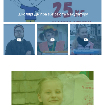
Школярі Дніпра збирають макулатуру