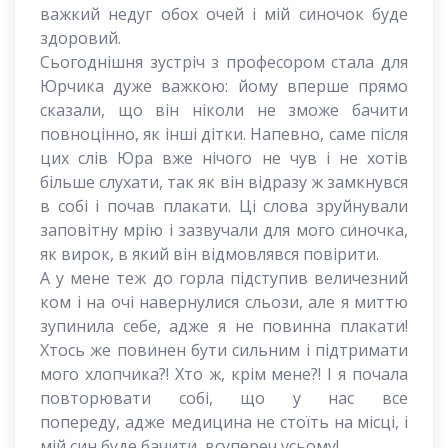
важкий недуг обох очей і мій синочок буде
здоровий.
Сьогоднішня зустріч з професором стала для
Юрчика дуже важкою: йому вперше прямо
сказали, що він ніколи не зможе бачити
повноцінно, як інші дітки. Напевно, саме після
цих слів Юра вже нічого не чув і не хотів
більше слухати, так як він відразу ж замкнувся
в собі і почав плакати. Ці слова зруйнували
заповітну мрію і зазвучали для мого синочка,
як вирок, в який він відмовлявся повірити.
А у мене теж до горла підступив величезний
ком і на очі навернулися сльози, але я миттю
зупинила себе, адже я не повинна плакати!
Хтось же повинен бути сильним і підтримати
мого хлопчика?! Хто ж, крім мене?! І я почала
повторювати собі, що у нас все
попереду,
адже
медицина не стоїть на місці, і
мій син буде бачити, всупереч усьому!