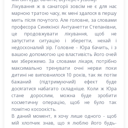
Лікування ж в санаторії зовсім не є для нас
марною тратою часу, як мені здалося в першу
мить після почутого. Але головне, за словами
професора Синякіної Антуанетти Степанівни,
це продовжувати лікування, щоб не
запустити ситуацію і зберегти, нехай і
недосконалий зір. Головне - Юра бачить, і з
вашою допомогою цю властивість його очей
ми збережемо. За словами лікаря, потрібно
максимально тренувати очні нерви поки
дитині не виповнилося 10 років, так як потім
бажаний (підтримуючий) ефект буде
досягатися набагато складніше. Коли ж Юра
стане дорослим, можна буде зробити
косметичну операцію, щоб не було так
помітно косоокість.
В даний момент, я хочу лише одного - щоб
мій хлопчик знав, що я люблю його будь-