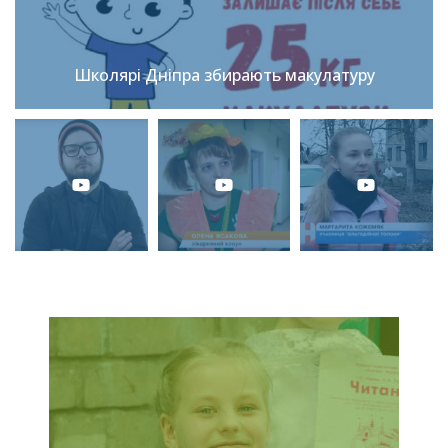
Школярі Дніпра збирають макулатуру