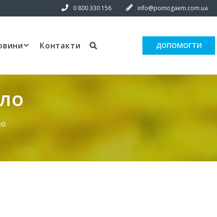
0 800 330 156
info@pomogaem.com.ua
овини
Контакти
ДОПОМОГТИ
ало
ло