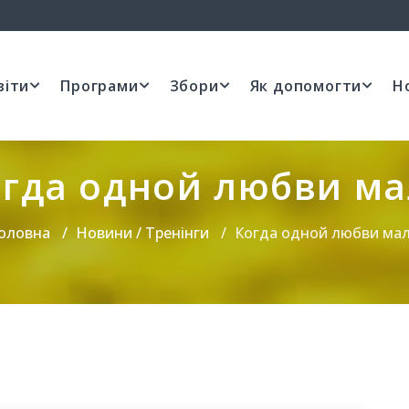
віти
Програми
Збори
Як допомогти
Н
гда одной любви м
оловна
Новини / Тренінги
Когда одной любви ма