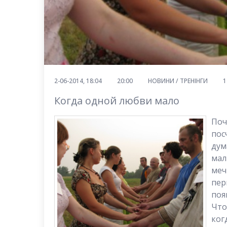
2-06-2014, 18:04
20:00
НОВИНИ / ТРЕНІНГИ
1
Когда одной любви мало
Поч
пос
дум
ма
меч
пер
поя
Что
ког