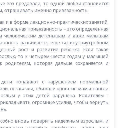
лые его предавали, то одной любви становится
ом, отращивать именно привязанность.
ак и в форме лекционно-практических занятий.
оциональная привязанность – это определенная
сем человеческим детенышам и даже малышам
анность развивается еще во внутриутробном
енный рост и развитие ребенка. Если такая
рослых, то к четырем-шести годам у малышей
к родителям, которая дальше сохраняется и
 дети попадают с нарушением нормальной
али, оставляли, обижали кровные мамы-папы и
рослым у этих детей нарушена. Родителям -
прикладывать огромные усилия, чтобы вернуть
нь.
пособно вновь поверить надежным взрослым, и
занности способна заработать вновь при