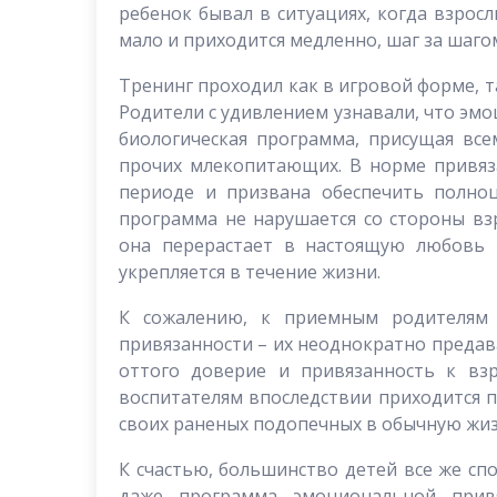
ребенок бывал в ситуациях, когда взрос
мало и приходится медленно, шаг за шаг
Тренинг проходил как в игровой форме, т
Родители с удивлением узнавали, что эм
биологическая программа, присущая в
прочих млекопитающих. В норме привяз
периоде и призвана обеспечить полноц
программа не нарушается со стороны вз
она перерастает в настоящую любовь 
укрепляется в течение жизни.
К сожалению, к приемным родителям
привязанности – их неоднократно предав
оттого доверие и привязанность к вз
воспитателям впоследствии приходится 
своих раненых подопечных в обычную жиз
К счастью, большинство детей все же с
даже программа эмоциональной привя