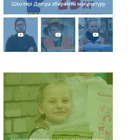
Школярі Дніпра збирають макулатуру