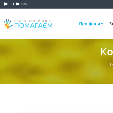
RU
ENG
Про фонд
З
Ко
Г