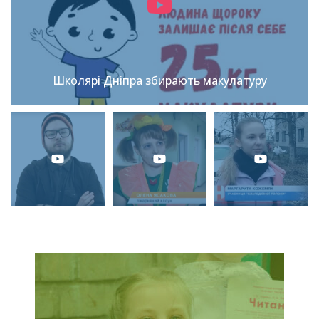
Школярі Дніпра збирають макулатуру