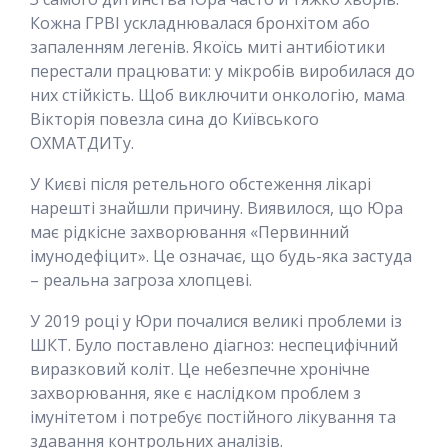
Кожна ГРВІ ускладнювалася бронхітом або
запаленням легенів. Якоїсь миті антибіотики
перестали працювати: у мікробів виробилася до
них стійкість. Щоб виключити онкологію, мама
Вікторія повезла сина до Київського
ОХМАТДИТу.
У Києві після ретельного обстеження лікарі
нарешті знайшли причину. Виявилося, що Юра
має рідкісне захворювання «Первинний
імунодефіцит». Це означає, що будь-яка застуда
– реальна загроза хлопцеві.
У 2019 році у Юри почалися великі проблеми із
ШКТ. Було поставлено діагноз: неспецифічний
виразковий коліт. Це небезпечне хронічне
захворювання, яке є наслідком проблем з
імунітетом і потребує постійного лікування та
здавання контрольних аналізів.