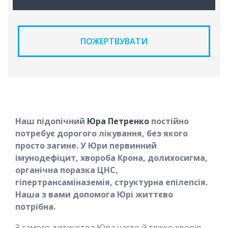
ПОЖЕРТВУВАТИ
Наш підопічний
Юра Петренко
постійно
потребує дорогого лікування, без якого
просто загине. У Юри первинний
імунодефіцит, хвороба Крона, долихосигма,
органічна поразка ЦНС,
гіпертрансаміназемія, структурна епілепсія.
Наша з вами допомога Юрі життєво
потрібна.
З самого дитинства Юра часто й тяжко хворів.