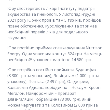
Юру спостерігають лікарі Інституту педіатрії,
акушерства та гінекології. У листопаді-грудні
2021 року Юрчик провів там 5 тижнів, пройшов
повне обстеження, курс лікування та отримав
необхідний перелік ліків для подальшого
лікування.
Юра постійно приймає спецхарчування Nutrison
Energy. Одна упаковка коштує 324 грн. На місяць
необхідно 45 упаковок вартістю 14 580 грн.
Юре потрібно постійно приймати: Буденофак
(3 300 грн за упаковку), Левіцитам (1 000 грн за
упаковку), Пентаса (2 497 грн), Олідетрим,
Кальцемін Адванс, періодично – Нексіум, Креон,
Мегалон. Найдорожчий – препарат
для інгаляцій Тобраміцин (78 000 грн), який
можна чергувати з та Колістином (2 000 грн за