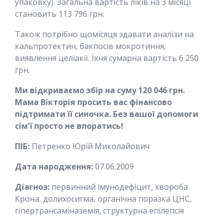
упаковку). Загальна вартість ліків на 3 місяці
становить 113 796 грн.
Також потрібно щомісяця здавати аналізи на
кальпротектин, бакпосів мокротиння,
виявлення целіакії. Їхня сумарна вартість 6 250
грн.
Ми відкриваємо збір на суму 120 046 грн.
Мама Вікторія просить вас фінансово
підтримати її синочка. Без вашої допомоги
сім'ї просто не впоратись!
ПІБ:
Петренко Юрій Миколайович
Дата народження:
07.06.2009
Діагноз:
первинний імунодефіцит, хвороба
Крона, долихосигма, органічна поразка ЦНС,
гіпертрансаміназемія, структурна епілепсія