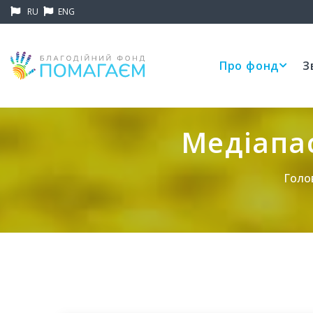
RU
ENG
Про фонд
З
Медіапа
Голо