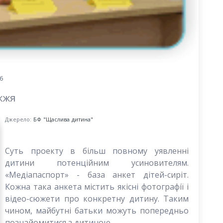
6
жжя
Джерело:
БФ "Щаслива дитина"
Суть проекту в більш повному уявленні
дитини потенційним усиновителям.
«Медіапаспорт» - база анкет дітей-сиріт.
Кожна така анкета містить якісні фотографії і
відео-сюжети про конкретну дитину. Таким
чином, майбутні батьки можуть попередньо
познайомитися з дитиною.