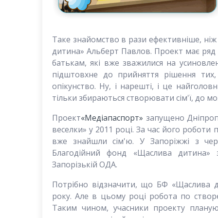
Таке знайомство в рази ефективніше, ніж
дитина» Альберт Павлов. Проект має ряд 
батькам, які вже зважилися на усиновле
підштовхне до прийняття рішення тих
опікунство. Ну, і нарешті, і це найголо
тільки збираються створювати сім'ї, до 
Проект
«Медіапаспорт»
запущено Дніпроп
веселки» у 2011 році. За час його роботи п
вже знайшли сім'ю. У Запоріжжі з че
Благодійний фонд «Щаслива дитина» 
Запорізькій ОДА.
Потрібно відзначити, що БФ «Щаслива 
року. Але в цьому році робота по створ
Таким чином, учасники проекту планую