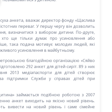
 суха анкета, вважає директор фонду «Щаслива
істотних переваг. У першу чергу він дозволить
ння, визначитися з вибором дитини. По-друге,
, хто ще тільки думає про усиновлення або
вніше, така подача мотивує молодих людей, які
можливого усиновлення в майбутньому.
етровською благодійною організацією «Сяйво
ідготовлено 292 анкет для дітей-сиріт. 89 з них
рвня 2013 медіапаспорти для дітей створює
за підтримки Служби у справах дітей при
дитина» займається подібною роботою з 2007
енню анкет виходить на якісно новий рівень.
ть вивести на новий рівень і саме сімейне