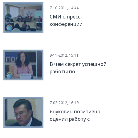
7-10-2011, 14:44
СМИ о пресс-
конференции
"Запорожье без сирот:
что мешает
усыновлению?"
9-11-2012, 15:11
В чем секрет успешной
работы по
усыновлению на
Украине
7-02-2012, 16:19
Янукович позитивно
оценил работу с
сиротами