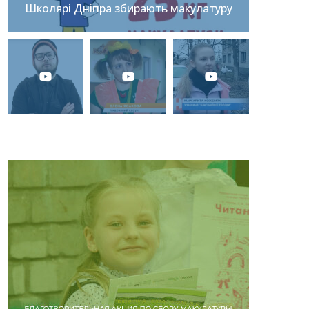
Школярі Дніпра збирають макулатуру