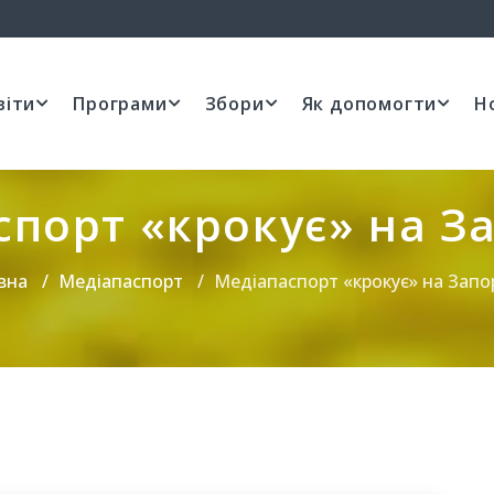
віти
Програми
Збори
Як допомогти
Н
спорт «крокує» на З
вна
Медіапаспорт
Медіапаспорт «крокує» на Запо