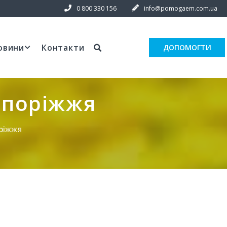
0 800 330 156
info@pomogaem.com.ua
овини
Контакти
ДОПОМОГТИ
апоріжжя
ріжжя