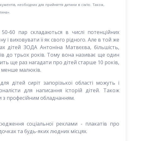
окументів, необхідних для прийняття дитини в сім'ю. Також,
тина».
о 50-60 пар складаються в числі потенційних
у і виховувати її як свого рідного. Але в той же
ах дітей ЗОДА Антоніна Матвєєва, більшість,
ів до трьох років. Тому вона називає ще один
ить ще раз нагадати про дітей старше 10 років,
 менше малюків.
ля дітей сиріт запорізької області можуть і
рналісти для написання історій дітей. Також
и з професійним обладнанням.
сюдження соціальної реклами - плакатів про
дочках та будь-яких людних місцях.