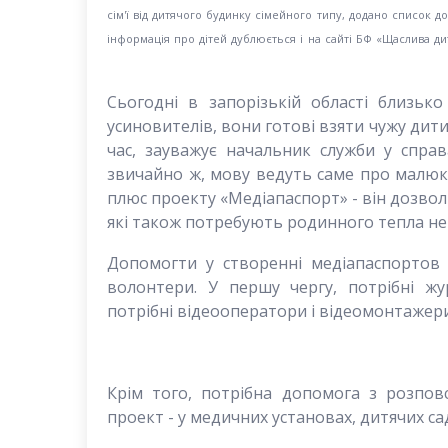
сім'ї від дитячого будинку сімейного типу, додано список д
інформація про дітей дублюється і на сайті БФ «Щаслива ди
Сьогодні в запорізькій області близьк
усиновителів, вони готові взяти чужу дитин
час, зауважує начальник служби у справ
звичайно ж, мову ведуть саме про малюк
плюс проекту «Медіапаспорт» - він дозвол
які також потребують родинного тепла не
Допомогти у створенні медіапаспортов д
волонтери. У першу чергу, потрібні жу
потрібні відеооператори і відеомонтажер
Крім того, потрібна допомога з розпов
проект - у медичних установах, дитячих са