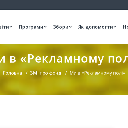
віти
Програми
Збори
Як допомогти
Н
и в «Рекламному пол
Головна
ЗМІ про фонд
Ми в «Рекламному полі»