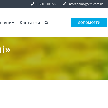
0 800 330 156
info@pomogaem.com.ua
овини
Контакти
ДОПОМОГТИ
і»