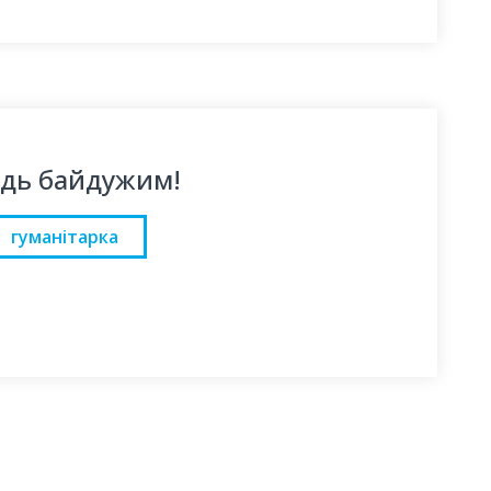
удь байдужим!
гуманітарка