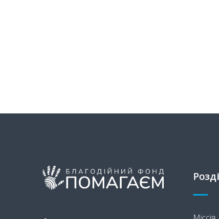
Розд
Міссія