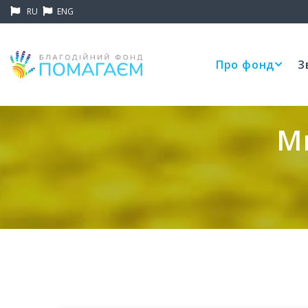
RU
ENG
Про фонд
З
М