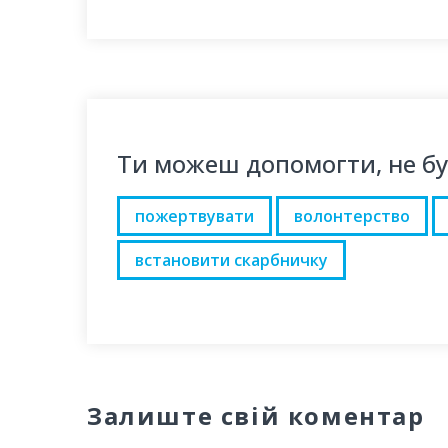
Ти можеш допомогти, не б
пожертвувати
волонтерство
встановити скарбничку
Залиште свій коментар