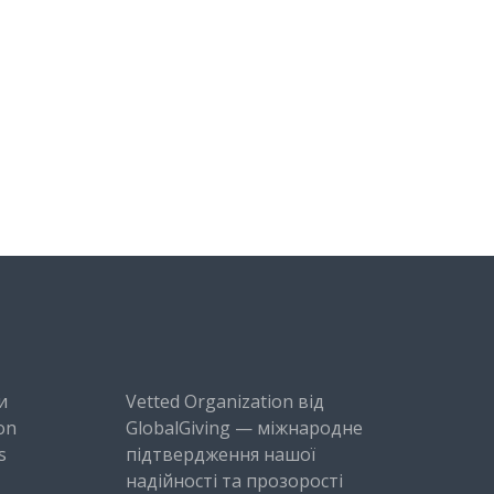
и
Vetted Organization від
on
GlobalGiving — міжнародне
s
підтвердження нашої
надійності та прозорості