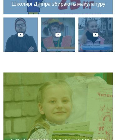
Школярі Дніпра збирають макулатуру