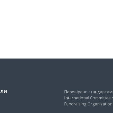
іли
Перевірено стандартам
International Committee 
Fundraising Organization