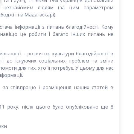
та Грузії), і тільки 19% українців допомагали
незнайомим людям (за цим параметром
боджі і на Мадагаскарі).
стача інформації з питань благодійності. Кому
 навіщо це робити і багато інших питань не
яльності - розвиток культури благодійності в
сті до існуючих соціальних проблем та зміни
омоги для тих, хто її потребує. У цьому для нас
нформації.
» за співпрацю і розміщення наших статей в
11 року, після цього було опубліковано ще 8
нки