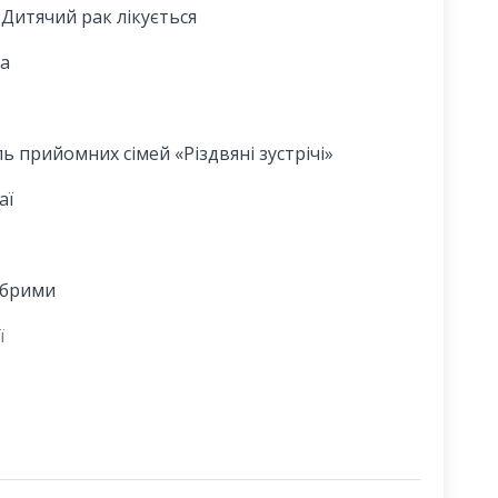
.
Дитячий рак лікується
ка
ь прийомних сімей «Різдвяні зустрічі»
аї
обрими
ї