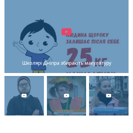
Школярі Дніпра збирають макулатуру