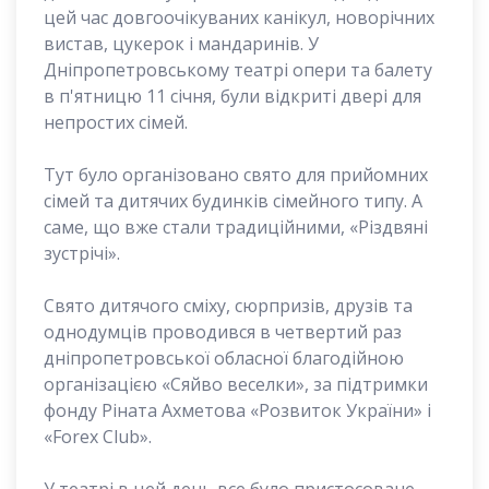
цей час довгоочікуваних канікул, новорічних
вистав, цукерок і мандаринів. У
Дніпропетровському театрі опери та балету
в п'ятницю 11 січня, були відкриті двері для
непростих сімей.
Тут було організовано свято для прийомних
сімей та дитячих будинків сімейного типу. А
саме, що вже стали традиційними, «Різдвяні
зустрічі».
Свято дитячого сміху, сюрпризів, друзів та
однодумців проводився в четвертий раз
дніпропетровської обласної благодійною
організацією «Сяйво веселки», за підтримки
фонду Ріната Ахметова «Розвиток України» і
«Forex Club».