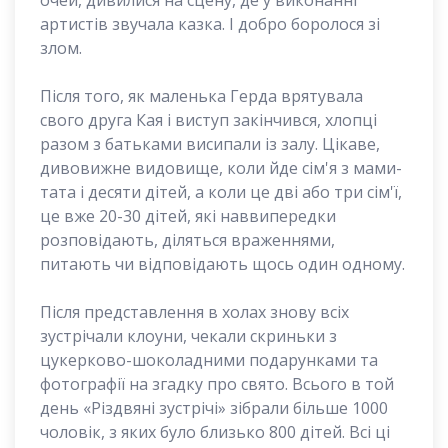
очей, дивилися на сцену, де у виконанні
артистів звучала казка. І добро боролося зі
злом.
Після того, як маленька Герда врятувала
свого друга Кая і виступ закінчився, хлопці
разом з батьками висипали із залу. Цікаве,
дивовижне видовище, коли йде сім'я з мами-
тата і десяти дітей, а коли це дві або три сім'ї,
це вже 20-30 дітей, які наввипередки
розповідають, діляться враженнями,
питають чи відповідають щось один одному.
Після представлення в холах знову всіх
зустрічали клоуни, чекали скриньки з
цукерково-шоколадними подарунками та
фотографії на згадку про свято. Всього в той
день «Різдвяні зустрічі» зібрали більше 1000
чоловік, з яких було близько 800 дітей. Всі ці