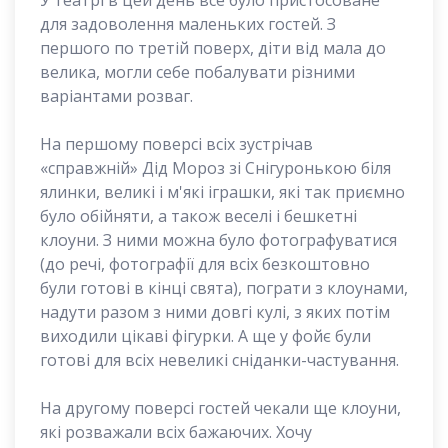
У театрі в цей день все було пристосоване
для задоволення маленьких гостей. З
першого по третій поверх, діти від мала до
велика, могли себе побалувати різними
варіантами розваг.
На першому поверсі всіх зустрічав
«справжній» Дід Мороз зі Снігуронькою біля
ялинки, великі і м'які іграшки, які так приємно
було обійняти, а також веселі і бешкетні
клоуни. З ними можна було фотографуватися
(до речі, фотографії для всіх безкоштовно
були готові в кінці свята), пограти з клоунами,
надути разом з ними довгі кулі, з яких потім
виходили цікаві фігурки. А ще у фойє були
готові для всіх невеликі сніданки-частування.
На другому поверсі гостей чекали ще клоуни,
які розважали всіх бажаючих. Хочу