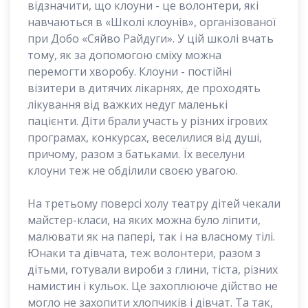
відзначити, що клоуни - це волонтери, які
навчаються в «Школі клоунів», організованої
при Добо «Сяйво Райдуги». У цій школі вчать
тому, як за допомогою сміху можна
перемогти хворобу. Клоуни - постійні
візитери в дитячих лікарнях, де проходять
лікування від важких недуг маленькі
пацієнти. Діти брали участь у різних ігрових
програмах, конкурсах, веселилися від душі,
причому, разом з батьками. Їх веселуни
клоуни теж не обділили своєю увагою.
На третьому поверсі холу театру дітей чекали
майстер-класи, на яких можна було ліпити,
малювати як на папері, так і на власному тілі.
Юнаки та дівчата, теж волонтери, разом з
дітьми, готували вироби з глини, тіста, різних
намистин і кульок. Це захоплююче дійство не
могло не захопити хлопчиків і дівчат. Та так,