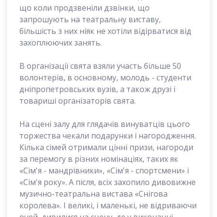
що коли продзвеніли дзвінки, що
запрошують на театральну виставу,
більшість з них ніяк не хотіли відірватися від
захоплюючих занять.
В організації свята взяли участь більше 50
волонтерів, в основному, молодь - студенти
дніпропетровських вузів, а також друзі і
товариші організаторів свята.
На сцені залу для глядачів винуватців цього
торжества чекали подарунки і нагородження.
Кілька сімей отримали цінні призи, нагороди
за перемогу в різних номінаціях, таких як
«Сім'я - мандрівники», «Сім'я - спортсмени» і
«Сім'я року». А після, всіх захопило дивовижне
музично-театральна вистава «Снігова
королева». І великі, і маленькі, не відриваючи