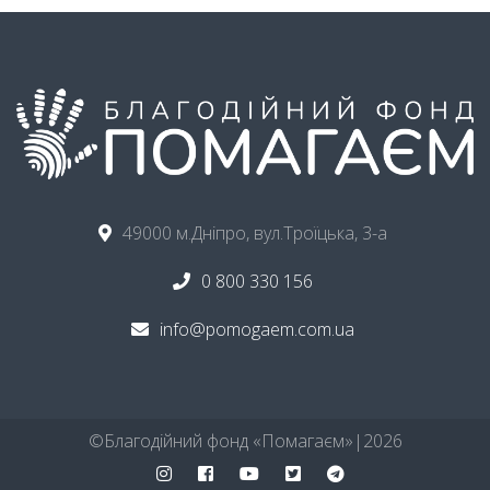
49000 м.Дніпро, вул.Троїцька, 3-а
0 800 330 156
info@pomogaem.com.ua
©ㅤБлагодійний фонд «Помагаєм»ㅤ|ㅤ
2026