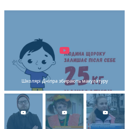
Школярі Дніпра збирають макулатуру