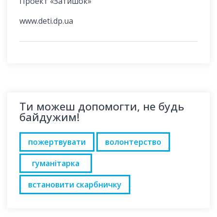
Проект «Затишок»
www.deti.dp.ua
Ти можеш допомогти, не будь
байдужим!
пожертвувати
волонтерство
гуманітарка
встановити скарбничку