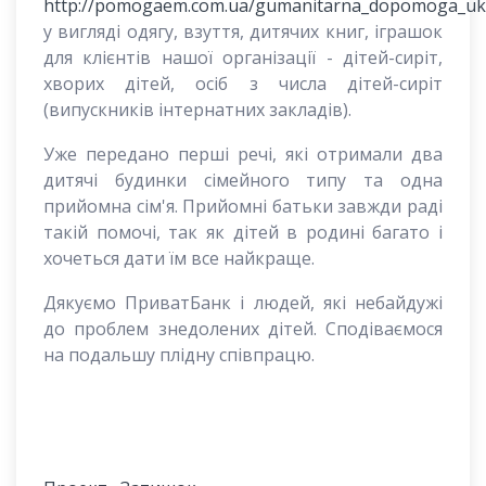
http://pomogaem.com.ua/gumanitarna_dopomoga_uk
у вигляді одягу, взуття, дитячих книг, іграшок
для клієнтів нашої організації - дітей-сиріт,
хворих дітей, осіб з числа дітей-сиріт
(випускників інтернатних закладів).
Уже передано перші речі, які отримали два
дитячі будинки сімейного типу та одна
прийомна сім'я. Прийомні батьки завжди раді
такій помочі, так як дітей в родині багато і
хочеться дати їм все найкраще.
Дякуємо ПриватБанк і людей, які небайдужі
до проблем знедолених дітей. Сподіваємося
на подальшу плідну співпрацю.