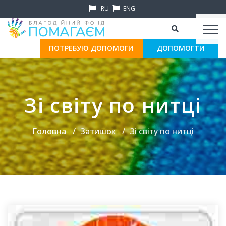
RU
ENG
ПОТРЕБУЮ ДОПОМОГИ
ДОПОМОГТИ
Зі світу по нитці
Головна
Затишок
Зі світу по нитці