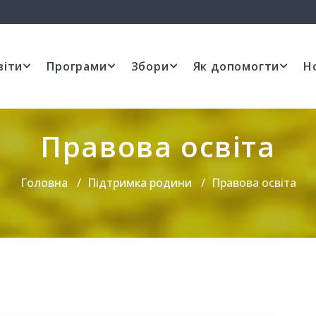
віти
Програми
Збори
Як допомогти
Н
Правова освіта
Головна
Підтримка родини
Правова освіта