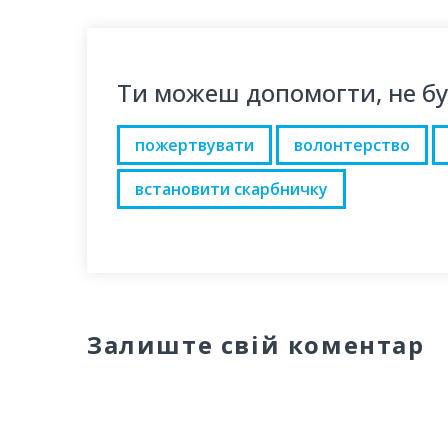
Ти можеш допомогти, не б
пожертвувати
волонтерство
встановити скарбничку
Залиште свій коментар