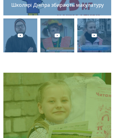
Школярі Дніпра збирають макулатуру