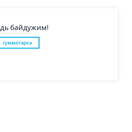
удь байдужим!
гуманітарка