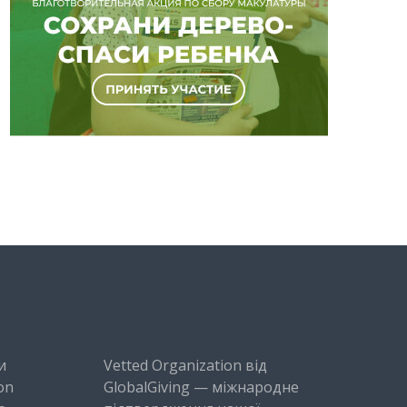
и
Vetted Organization від
on
GlobalGiving — міжнародне