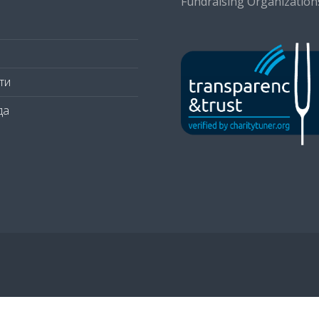
Fundraising Organization
ти
да