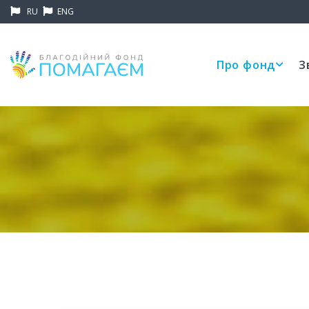
RU
ENG
Про фонд
З