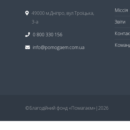
Міссія
49000 м.Дніпро, вул.Троїцька,
Звіти
3-а
Контак
0 800 330 156
Коман
info@pomogaem.com.ua
©ㅤБлагодійний фонд «Помагаєм»ㅤ|ㅤ
2026