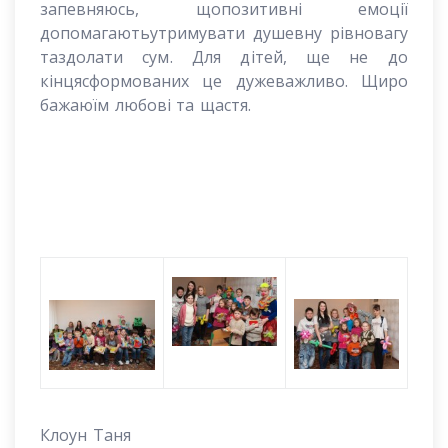
запевняюсь
,
що
по
зитивні е
моц
ії
до
пом
а
гают
ь
у
тримувати
душевн
у
р
івновагу
та
здолати сум
. Для д
і
тей, ще не до
к
і
нц
я
сформ
ованих це
дуже
важ
ливо
.
Щиро
баж
аю
ї
м люб
ові та
ща
стя.
Клоун Таня