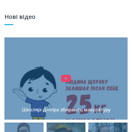
Нові відео
Школярі Дніпра збирають макулатуру