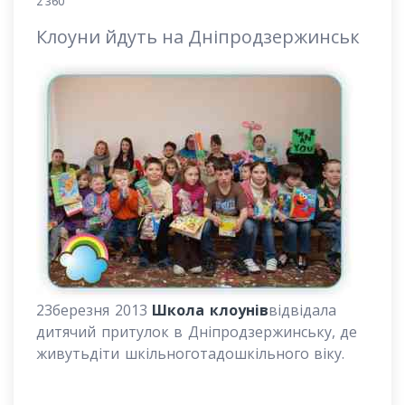
2 360
Клоуни йдуть на Дніпродзержинськ
23
березня
2013
Школа клоун
і
в
відвідала
д
итячий
при
тулок
в
Дн
і
продзержинс
ь
к
у
, де
живут
ь
д
і
ти шк
і
льного
та
дошк
і
льного в
іку
.