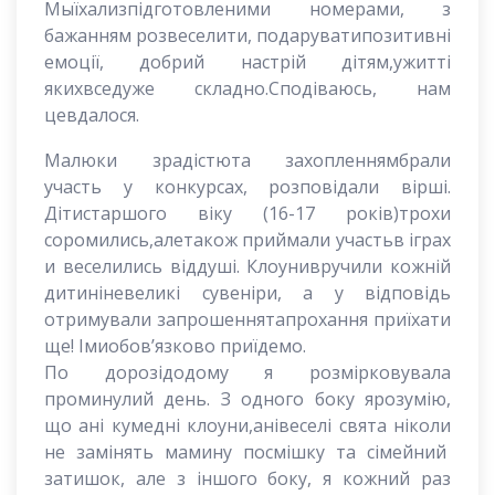
Мыїхализпідготовленими номерами, з
бажанням розвеселити, подаруватипозитивні
емоції, добрий настрій дітям,ужитті
якихвседуже складно.Сподіваюсь, нам
цевдалося.
Малюки зрадістюта захопленнямбрали
участь у конкурсах, розповідали вірші.
Дітистаршого віку (16-17 років)трохи
соромились,алетакож приймали участьв іграх
и веселились віддуші. Клоунивручили кожній
дитиніневеликі сувеніри, а у відповідь
отримували запрошеннятапрохання приїхати
ще! Імиобов’язково приїдемо.
По доро
зі
до
дому
я
розмірковувала
пр
о
минулий день
.
З одного боку
я
розумію
,
що
ані
кумедні клоуни
,
ані
весел
і
свята
ніколи
не зам
інять
мамин
у
посмішку та
с
і
мейн
ий
затишок
,
але з іншого боку
, я к
ожний
раз