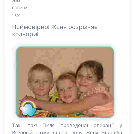
20:00
НОВИНИ
1 651
Неймовірно! Женя розрізняє
кольори!
Так, так! Після проведеної операції у
Всеросійському центрі зору Женя Недовба