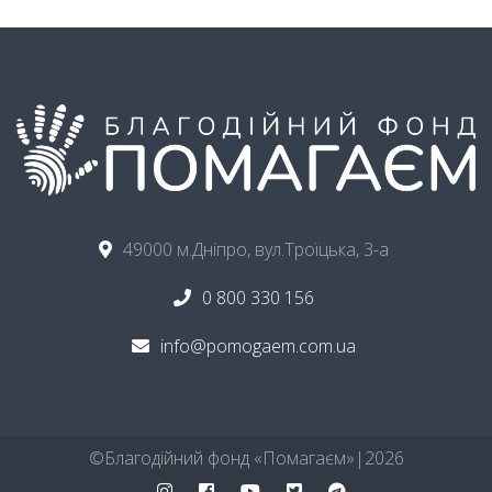
49000 м.Дніпро, вул.Троїцька, 3-а
0 800 330 156
info@pomogaem.com.ua
©ㅤБлагодійний фонд «Помагаєм»ㅤ|ㅤ
2026