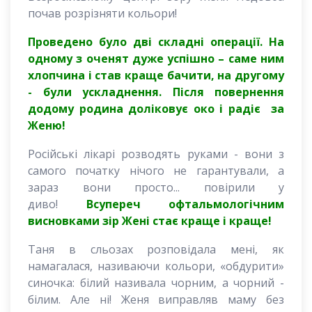
почав розрізняти кольори!
Проведено було дві складні операції. На
одному з оченят дуже успішно – саме ним
хлопчина і став краще бачити, на другому
- були ускладнення. Після повернення
додому родина доліковує око і радіє за
Женю!
Російські лікарі розводять руками - вони з
самого початку нічого не гарантували, а
зараз вони просто... повірили у
диво!
Всупереч офтальмологічним
висновками зір Жені стає краще і краще!
Таня в сльозах розповідала мені, як
намагалася, називаючи кольори, «обдурити»
синочка: білий називала чорним, а чорний -
білим. Але ні! Женя виправляв маму без