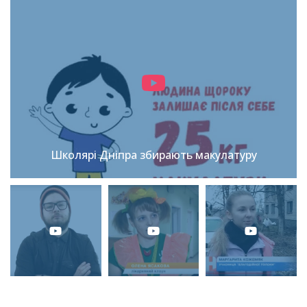
Школярі Дніпра збирають макулатуру