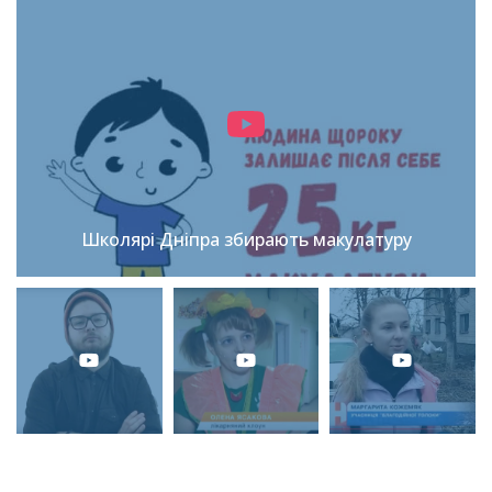
Школярі Дніпра збирають макулатуру