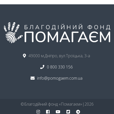
49000 м.Дніпро, вул.Троїцька, 3-а
0 800 330 156
info@pomogaem.com.ua
©ㅤБлагодійний фонд «Помагаєм»ㅤ|ㅤ
2026