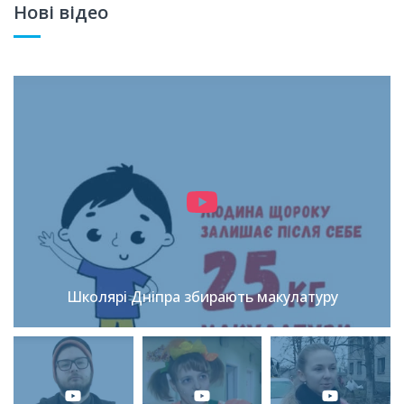
Нові відео
Школярі Дніпра збирають макулатуру