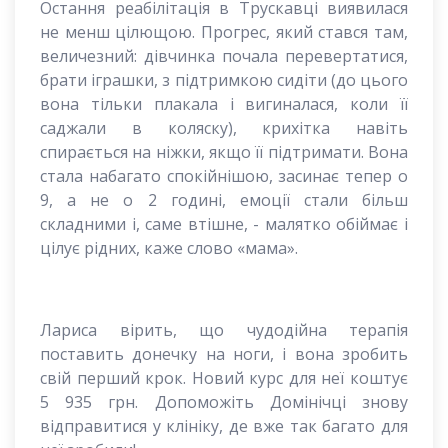
Остання реабілітація в Трускавці виявилася
не менш цілющою. Прогрес, який стався там,
величезний: дівчинка почала перевертатися,
брати іграшки, з підтримкою сидіти (до цього
вона тільки плакала і вигиналася, коли її
саджали в коляску), крихітка навіть
спирається на ніжки, якщо її підтримати. Вона
стала набагато спокійнішою, засинає тепер о
9, а не о 2 годині, емоції стали більш
складними і, саме втішне, - малятко обіймає і
цілує рідних, каже слово «мама».
Лариса вірить, що чудодійна терапія
поставить донечку на ноги, і вона зробить
свій перший крок. Новий курс для неї коштує
5 935 грн. Допоможіть Домінічці знову
відправитися у клініку, де вже так багато для