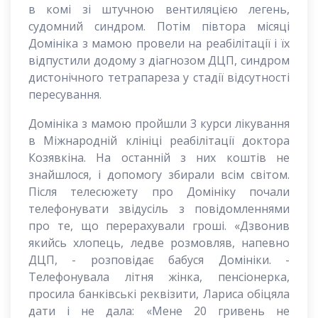
в комі зі штучною вентиляцією легень,
судомний синдром. Потім півтора місяці
Домініка з мамою провели на реабілітації і їх
відпустили додому з діагнозом ДЦП, синдром
дистонічного тетрапареза у стадії відсутності
пересування.
Домініка з мамою пройшли 3 курси лікування
в Міжнародній клініці реабілітації доктора
Козявкіна. На останній з них коштів не
знайшлося, і допомогу збирали всім світом.
Після телесюжету про Домініку почали
телефонувати звідусіль з повідомленнями
про те, що перерахували гроші. «Дзвонив
якийсь хлопець, ледве розмовляв, напевно
ДЦП, - розповідає бабуся Домініки. -
Телефонувала літня жінка, пенсіонерка,
просила банківські реквізити, Лариса обіцяла
дати і не дала: «Мене 20 гривень не