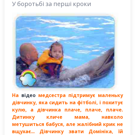
У боротьбі за перші кроки
На
відео
медсестра підтримує маленьку
дівчинку, яка сидить на фітболі, і похитує
кулю, а дівчинка плаче, плаче, плаче.
Дитинку кличе мама, навколо
метушиться бабуся, але жалібний крик не
вщухає... Дівчинку звати Домініка, їй