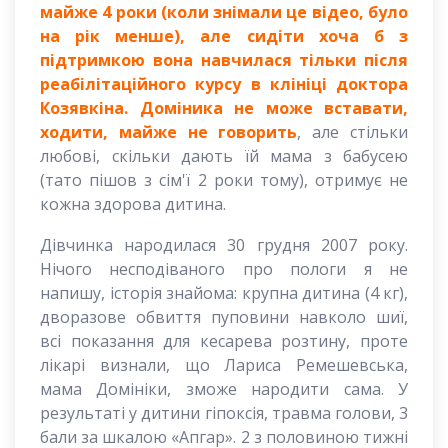
майже 4 роки (коли знімали це відео, було
на рік менше), але сидіти хоча б з
підтримкою вона навчилася тільки після
реабілітаційного курсу в клініці доктора
Козявкіна. Доміника не може вставати,
ходити, майже не говорить
, але стільки
любові, скільки дають їй мама з бабусею
(тато пішов з сім'ї 2 роки тому), отримує не
кожна здорова дитина.
Дівчинка народилася 30 грудня 2007 року.
Нічого несподіваного про пологи я не
напишу, історія знайома: крупна дитина (4 кг),
дворазове обвиття пуповини навколо шиї,
всі показання для кесарева розтину, проте
лікарі визнали, що Лариса Ремешевська,
мама Домініки, зможе народити сама. У
результаті у дитини гіпоксія, травма голови, 3
бали за шкалою «Апгар». 2 з половиною тижні