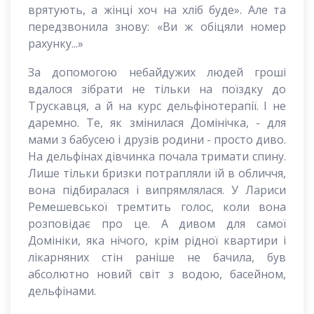
врятують, а жінці хоч на хліб буде». Але та
передзвонила знову: «Ви ж обіцяли номер
рахунку...»
За допомогою небайдужих людей гроші
вдалося зібрати не тільки на поїздку до
Трускавця, а й на курс дельфінотерапії. І не
даремно. Те, як змінилася Домінічка, - для
мами з бабусею і друзів родини - просто диво.
На дельфінах дівчинка почала тримати спину.
Лише тільки бризки потрапляли їй в обличчя,
вона підбиралася і випрямлялася. У Лариси
Ремешевської тремтить голос, коли вона
розповідає про це. А дивом для самої
Домініки, яка нічого, крім рідної квартири і
лікарняних стін раніше не бачила, був
абсолютно новий світ з водою, басейном,
дельфінами.