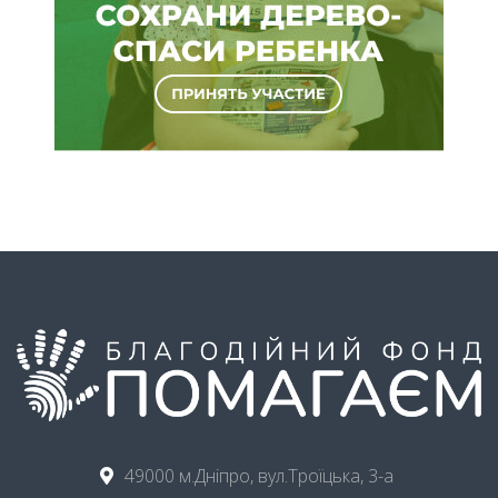
49000 м.Дніпро, вул.Троїцька, 3-а