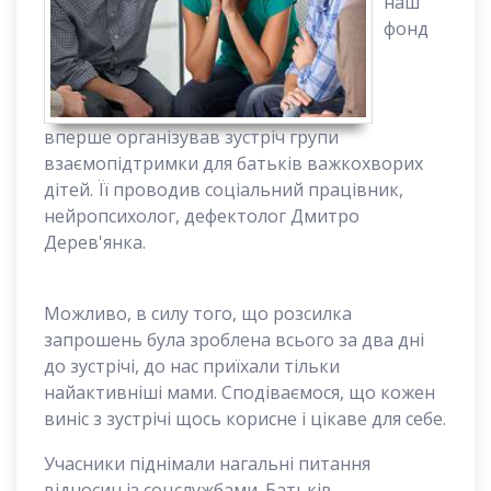
наш
фонд
вперше організував зустріч групи
взаємопідтримки для батьків важкохворих
дітей. Її проводив соціальний працівник,
нейропсихолог, дефектолог Дмитро
Дерев'янка.
Можливо, в силу того, що розсилка
запрошень була зроблена всього за два дні
до зустрічі, до нас приїхали тільки
найактивніші мами. Сподіваємося, що кожен
виніс з зустрічі щось корисне і цікаве для себе.
Учасники піднімали нагальні питання
відносин із соцслужбами. Батьків