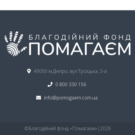
49000 м.Дніпро, вул.Троїцька, 3-а
0 800 330 156
info@pomogaem.com.ua
©ㅤБлагодійний фонд «Помагаєм»ㅤ|ㅤ
2026