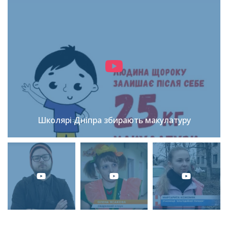
Школярі Дніпра збирають макулатуру