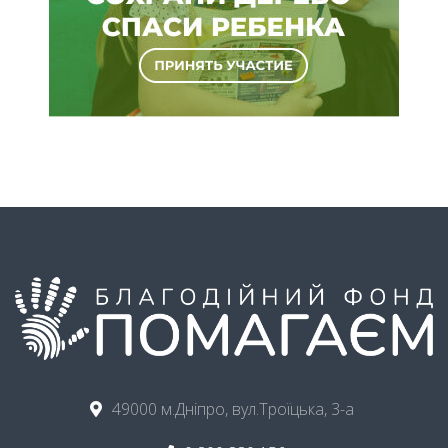
49000 м.Дніпро, вул.Троїцька, 3-а