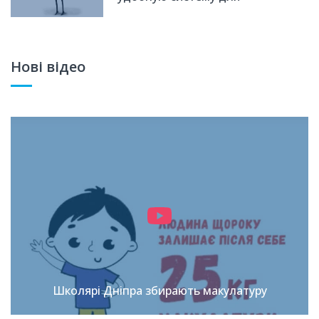
пожертвований
Нові відео
Школярі Дніпра збирають макулатуру