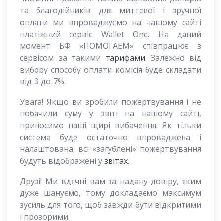
та благодійників для миттєвої і зручної
оплати ми впроваджуємо на нашому сайті
платіжний сервіс Wallet One. На даний
момент БФ «ПОМОГАЕМ» співпрацює з
сервісом за такими
тарифами
. Залежно від
вибору способу оплати комісія буде складати
від 3 до 7%.
Увага! Якщо ви зробили пожертвування і не
побачили суму у звіті на нашому сайті,
приносимо наші щирі вибачення. Як тільки
система буде остаточно впроваджена і
налаштована, всі «загублені» пожертвування
будуть відображені у
звітах
.
Друзі! Ми вдячні вам за надану довіру, яким
дуже шануємо, тому докладаємо максимум
зусиль для того, щоб завжди бути відкритими
і прозорими.