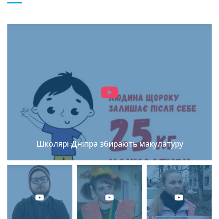
Школярі Дніпра збирають макулатуру