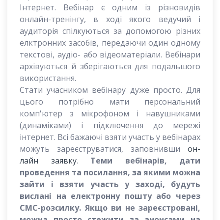
Інтернет. Вебінар є одним із різновидів
онлайн-тренінгу, в ході якого ведучий і
аудиторія спілкуються за допомогою різних
елктронних засобів, передаючи один одному
текстові, аудіо- або відеоматеріали. Вебінари
архівуються й зберігаються для подальшого
використання.
Стати учасником вебінару дуже просто. Для
цього потрібно мати персональний
комп'ютер з мікрофоном і навушниками
(динаміками) і підключення до мережі
інтернет. Всі бажаючі взяти участь у вебінарах
можуть зареєструватися, заповнивши
он-
лайн заявку
.
Теми вебінарів, дати
проведення та посилання, за якими можна
зайти і взяти участь у заході, будуть
вислані на електронну пошту або через
СМС-розсилку. Якщо ви не зареєстровані,
можна просто стежити за анонсами на