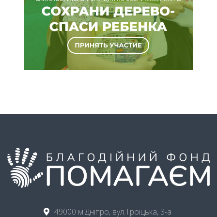
49000 м.Дніпро, вул.Троїцька, 3-а