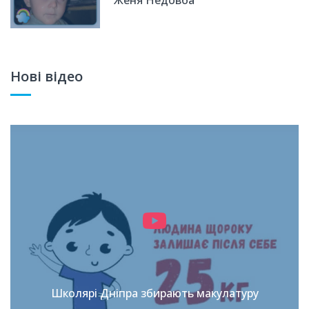
Женя Недовба
Нові відео
Школярі Дніпра збирають макулатуру