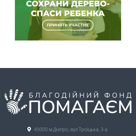
49000 м.Дніпро, вул.Троїцька, 3-а