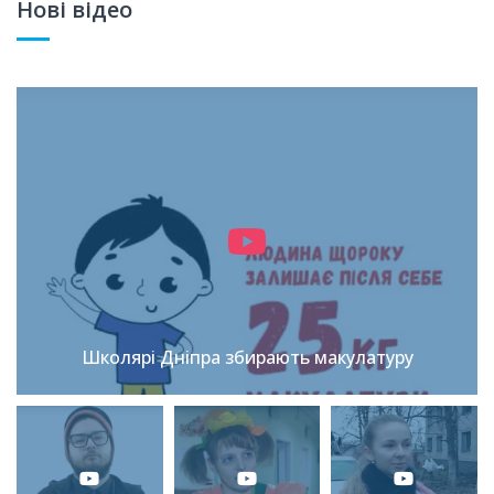
Нові відео
Школярі Дніпра збирають макулатуру