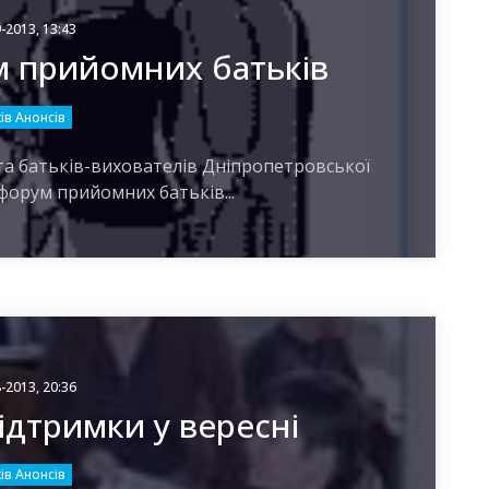
-2013, 13:43
м прийомних батьків
ів Анонсів
та батьків-вихователів Дніпропетровської
 форум прийомних батьків...
-2013, 20:36
ідтримки у вересні
ів Анонсів