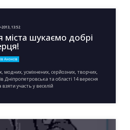
-2013, 13:52
 міста шукаємо добрі
ерця!
ів Анонсів
, модних, усміхнених, серйозних, творчих,
ів Дніпропетровська та області 14 вересня
 взяти участь у веселій