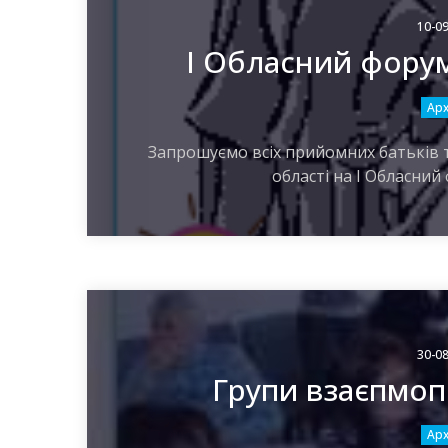
10-09
І Обласний фору
Арх
Запрошуємо всіх прийомних батьків 
області на І Обласний
30-08
Групи взаєпмоп
Арх