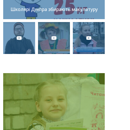
Школярі Дніпра збирають макулатуру