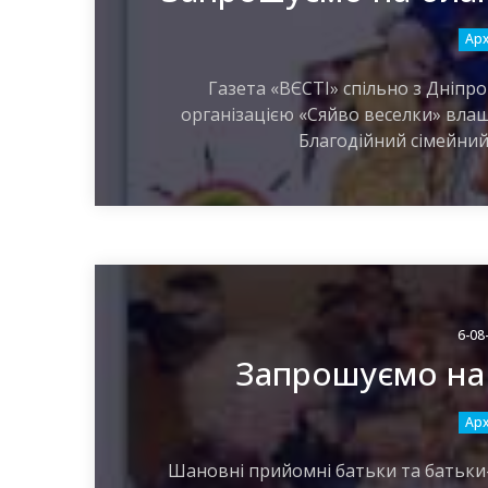
Арх
Газета «ВЄСТІ» спільно з Дніп
організацією «Сяйво веселки» влаш
Благодійний сімейний 
6-08
Запрошуємо на 
Арх
Шановні прийомні батьки та батьки-в