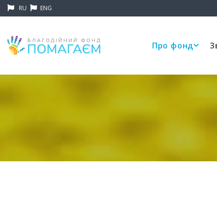
RU
ENG
Про фонд
З