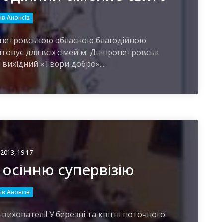
ів Анонсів
ропетровською обласною благодійною
товує для всіх сімей м. Дніпропетровськ
вихідний «Твори добро»....
-2013, 19:17
осінню супервізію
ів Анонсів
ихователі! У березні та квітні поточного