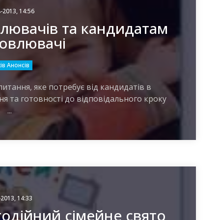
-2013, 14:56
влювачів та кандидатам
новлювачі
ів Анонсів
итання, яке потребує від кандидатів в
ня та готовності до відповідального кроку
...
-2013, 14:33
одійний сімейне свято