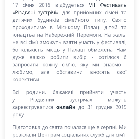
17 січня 2016 відбудеться
VII Фестиваль
«Різдвяні зустрічі»
для прийомних сімей та
дитячих будинків сімейного типу. Свято
проходитиме в Міському Палаці дітей та
юнацтва на Набережній Перемоги. На жаль,
не всі сім'ї зможуть взяти участь у фестивалі,
бо кількість місць у Палаці обмежена. Нам
дуже важко робити вибір - хотілося б
запросити кожну сім'ю, яку ми знаємо і
любимо, але обставини вносять свої
корективи.
Всі родини, бажаючі прийняти участь
у
Різдвяних зустрічах можуть
зареєструватися
онлайн
до
31 грудня 2015
року
.
Підготовка до свята почалася ще в серпні. Ми
розіслали Центрам соціальних служб для сім'ї,