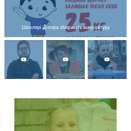
Школярі Дніпра збирають макулатуру