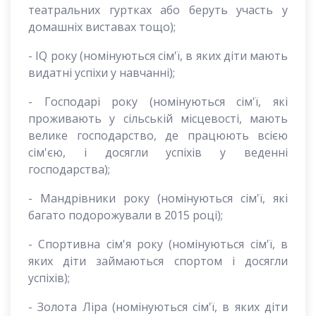
театральних гуртках або беруть участь у
домашніх виставах тощо);
- IQ року (номінуються сім'ї, в яких діти мають
видатні успіхи у навчанні);
- Господарі року (номінуються сім'ї, які
проживають у сільській місцевості, мають
велике господарство, де працюють всією
сім'єю, і досягли успіхів у веденні
господарства);
- Мандрівники року (номінуються сім'ї, які
багато подорожували в 2015 році);
- Спортивна сім'я року (номінуються сім'ї, в
яких діти займаються спортом і досягли
успіхів);
- Золота Ліра (номінуються сім'ї, в яких діти