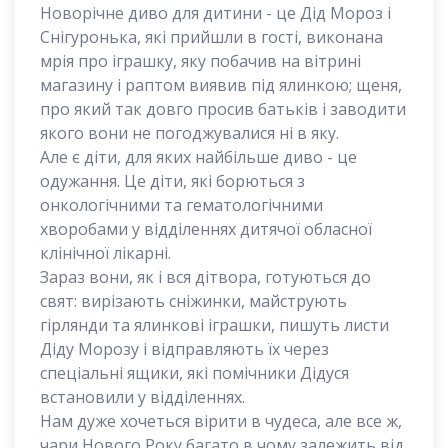
Новорічне диво для дитини - це Дід Мороз і
Снігуронька, які прийшли в гості, виконана
мрія про іграшку, яку побачив на вітрині
магазину і раптом виявив під ялинкою; щеня,
про який так довго просив батьків і заводити
якого вони не погоджувалися ні в яку.
Але є діти, для яких найбільше диво - це
одужання. Це діти, які борються з
онкологічними та гематологічними
хворобами у відділеннях дитячої обласної
клінічної лікарні.
Зараз вони, як і вся дітвора, готуються до
свят: вирізають сніжинки, майструють
гірлянди та ялинкові іграшки, пишуть листи
Діду Морозу і відправляють їх через
спеціальні ящики, які помічники Дідуся
встановили у відділеннях.
Нам дуже хочеться вірити в чудеса, але все ж,
чари Нового Року багато в чому залежить від