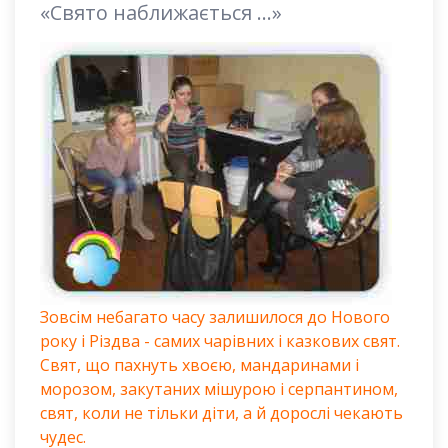
«Свято наближається ...»
Зовсім небагато часу залишилося до Нового
року і Різдва - самих чарівних і казкових свят.
Свят, що пахнуть хвоєю, мандаринами і
морозом, закутаних мішурою і серпантином,
свят, коли не тільки діти, а й дорослі чекають
чудес.