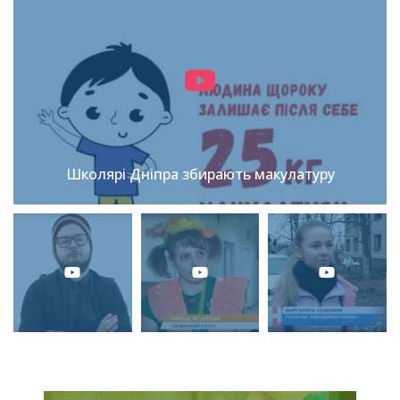
Школярі Дніпра збирають макулатуру