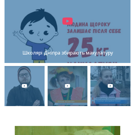
Школярі Дніпра збирають макулатуру