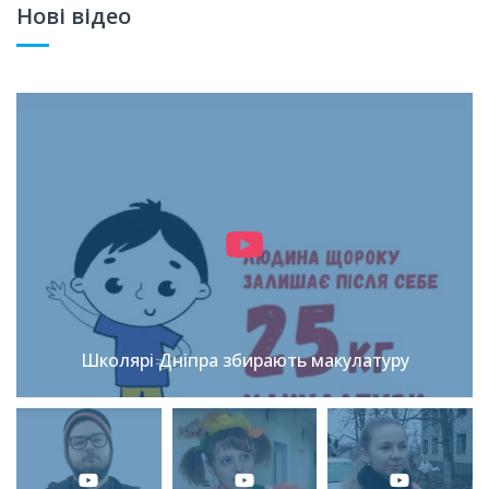
Нові відео
Школярі Дніпра збирають макулатуру