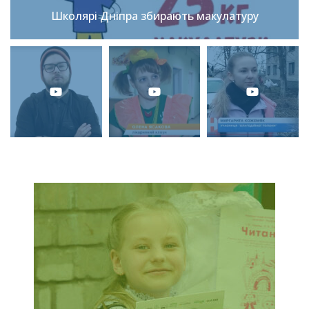
Школярі Дніпра збирають макулатуру