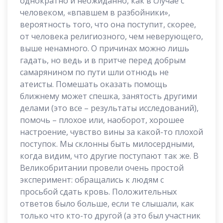
однократно и неожиданно, как в случае с
человеком, «впавшем в разбойники»,
вероятность того, что она поступит, скорее,
от человека религиозного, чем неверующего,
выше ненамного. О причинах можно лишь
гадать, но ведь и в притче перед добрым
самарянином по пути шли отнюдь не
атеисты. Помешать оказать помощь
ближнему может спешка, занятость другими
делами (это все – результаты исследований),
помочь – плохое или, наоборот, хорошее
настроение, чувство вины за какой-то плохой
поступок. Мы склонны быть милосердными,
когда видим, что другие поступают так же. В
Великобритании провели очень простой
эксперимент: обращались к людям с
просьбой сдать кровь. Положительных
ответов было больше, если те слышали, как
только что кто-то другой (а это был участник