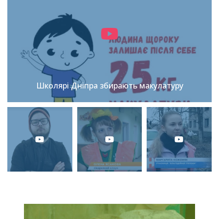
Школярі Дніпра збирають макулатуру