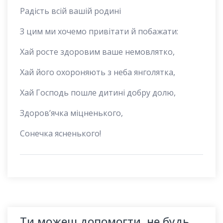
Радість всій вашій родині
З цим ми хочемо привітати й побажати:
Хай росте здоровим ваше немовлятко,
Хай його охороняють з неба янголятка,
Хай Господь пошле дитині добру долю,
Здоров’ячка міцненького,
Сонечка ясненького!
Ти можеш допомогти, не будь