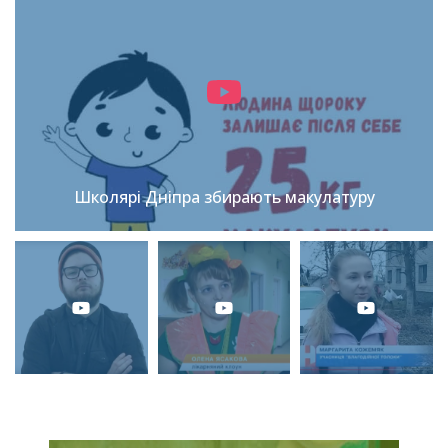
Школярі Дніпра збирають макулатуру