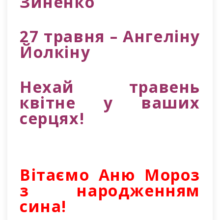
Зиненко
27 травня – Ангеліну
Йолкіну
Нехай травень
квітне у ваших
серцях!
Вітаємо Аню Мороз
з народженням
сина!