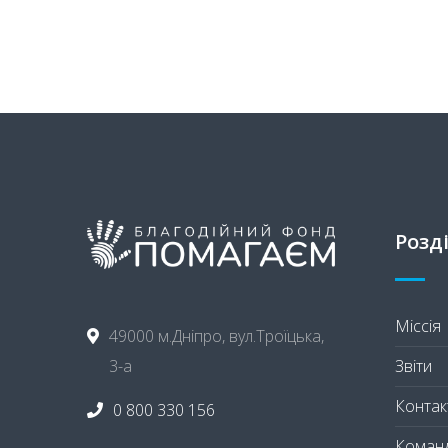
Розд
Міссія
49000 м.Дніпро, вул.Троїцька,
Звіти
3-а
Контак
0 800 330 156
Коман