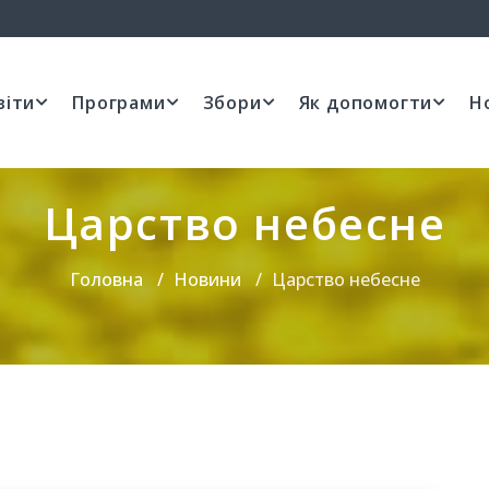
віти
Програми
Збори
Як допомогти
Н
Царство небесне
Головна
Новини
Царство небесне