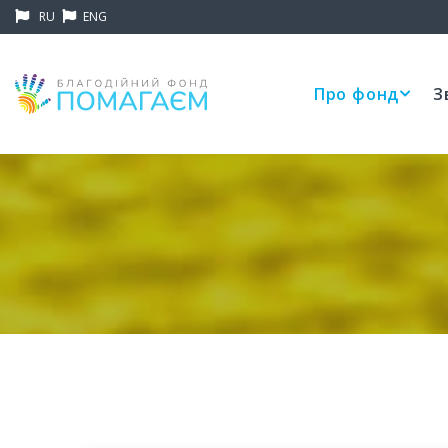
RU
ENG
Про фонд
З