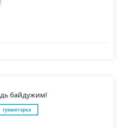
удь байдужим!
гуманітарка