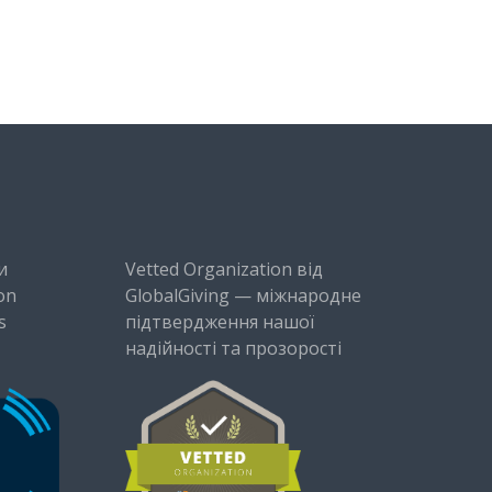
и
Vetted Organization від
on
GlobalGiving — міжнародне
s
підтвердження нашої
надійності та прозорості