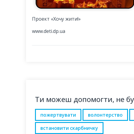
Проект «Хочу жити!»
www.deti.dp.ua
Ти можеш допомогти, не б
пожертвувати
волонтерство
встановити скарбничку