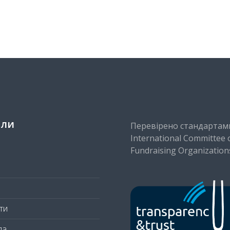
іли
Перевірено стандартам
International Committee 
Fundraising Organization
ти
да