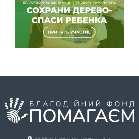
49000 м.Дніпро, вул.Троїцька, 3-а